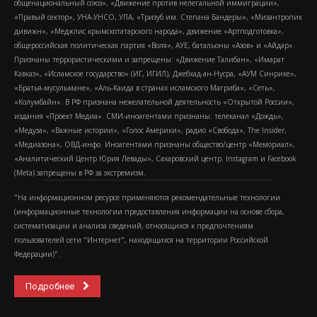
общенациональный союз», «Движение против нелегальной иммиграции»,
«Правый сектор», УНА-УНСО, УПА, «Тризуб им. Степана Бандеры», «Мизантропик
дивижн», «Меджлис крымскотатарского народа», движение «Артподготовка»,
общероссийская политическая партия «Воля», АУЕ, батальоны «Азов» и «Айдар».
Признаны террористическими и запрещены: «Движение Талибан», «Имарат
Кавказ», «Исламское государство» (ИГ, ИГИЛ), Джебхад-ан-Нусра, «АУМ Синрике»,
«Братья-мусульмане», «Аль-Каида в странах исламского Магриба», «Сеть»,
«Колумбайн». В РФ признана нежелательной деятельность «Открытой России»,
издания «Проект Медиа». СМИ-иноагентами признаны: телеканал «Дождь»,
«Медуза», «Важные истории», «Голос Америки», радио «Свобода», The Insider,
«Медиазона», ОВД-инфо. Иноагентами признаны общество/центр «Мемориал»,
«Аналитический Центр Юрия Левады», Сахаровский центр. Instagram и Facebook
(Metа) запрещены в РФ за экстремизм.
"На информационном ресурсе применяются рекомендательные технологии
(информационные технологии предоставления информации на основе сбора,
систематизации и анализа сведений, относящихся к предпочтениям
пользователей сети "Интернет", находящихся на территории Российской
Федерации)".
Подробнее