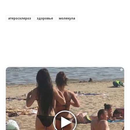
атеросклероз
здоровье
молекула
i