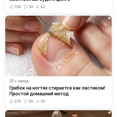
104
54
62
i
20 ч. назад
Грибок на ногтях стирается как ластиком!
Простой домашний метод
275
54
33
i