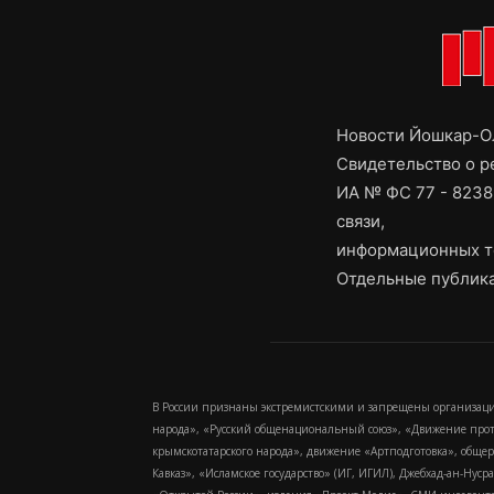
Новости Йошкар-Ол
Свидетельство о 
ИА № ФС 77 - 8238
связи,
информационных т
Отдельные публика
В России признаны экстремистскими и запрещены организаци
народа», «Русский общенациональный союз», «Движение про
крымскотатарского народа», движение «Артподготовка», обще
Кавказ», «Исламское государство» (ИГ, ИГИЛ), Джебхад-ан-Ну