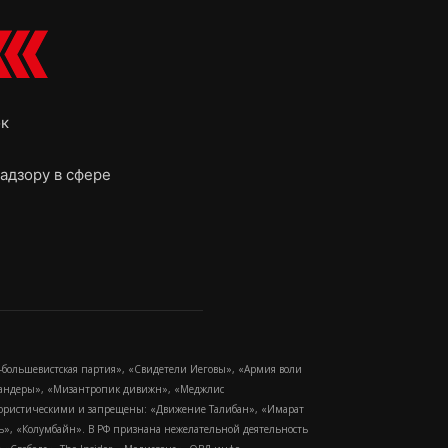
ок
адзору в сфере
-большевистская партия», «Свидетели Иеговы», «Армия воли
 Бандеры», «Мизантропик дивижн», «Меджлис
еррористическими и запрещены: «Движение Талибан», «Имарат
еть», «Колумбайн». В РФ признана нежелательной деятельность