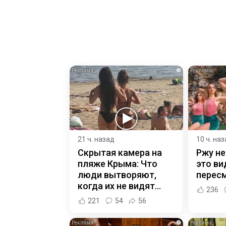
i
21 ч. назад
10 ч. на
Скрытая камера на
Ржу не
пляже Крыма: Что
это ви
люди вытворяют,
пересм
когда их не видят...
236
221
54
56
i