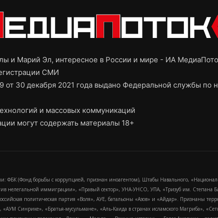
ы и Марий Эл, интересное в России и мире - ИА МедиаПот
регистрации СМИ
9 от 30 декабря 2021 года выдано Федеральной службы по н
ехнологий и массовых коммуникаций
ции могут содержать материалы 18+
и: ФБК (Фонд борьбы с коррупцией, признан иноагентом), Штабы Навального, «Национал
тив нелегальной иммиграции», «Правый сектор», УНА-УНСО, УПА, «Тризуб им. Степана
российская политическая партия «Воля», АУЕ, батальоны «Азов» и «Айдар». Признаны т
сра, «АУМ Синрике», «Братья-мусульмане», «Аль-Каида в странах исламского Магриба», «С