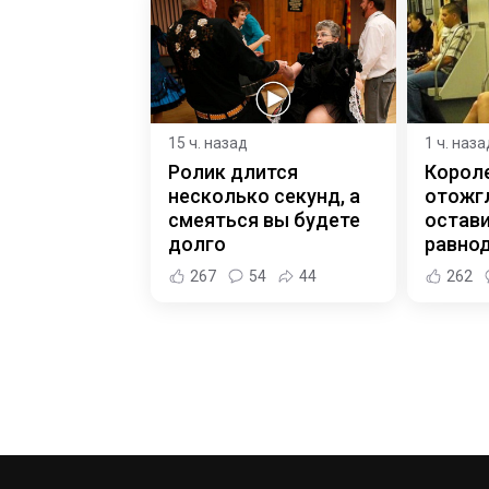
15 ч. назад
1 ч. наза
Ролик длится
Корол
несколько секунд, а
отожгл
смеяться вы будете
остав
долго
равно
267
54
44
262