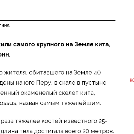
гина
или самого крупного на Земле кита,
онн.
 жителя, обитавшего на Земле 40
Н
дены на юге Перу, в скале в пустыне
денный окаменелый скелет кита,
lossus, назван самым тяжелейшим.
 раза тяжелее костей известного 25-
длина тела достигала всего 20 метров.