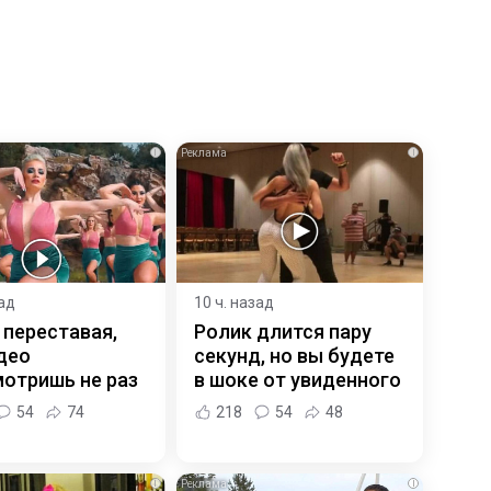
i
i
зад
10 ч. назад
 переставая,
Ролик длится пару
део
секунд, но вы будете
отришь не раз
в шоке от увиденного
54
74
218
54
48
i
i