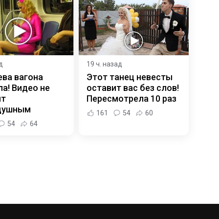
д
19 ч. назад
ева вагона
Этот танец невесты
а! Видео не
оставит вас без слов!
ит
Пересмотрела 10 раз
душным
161
54
60
54
64