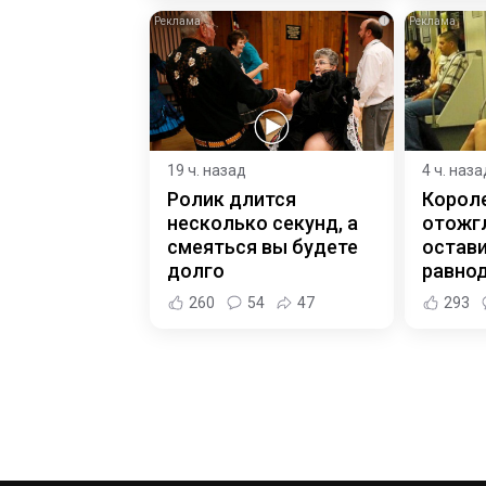
i
19 ч. назад
4 ч. наза
Ролик длится
Корол
несколько секунд, а
отожгл
смеяться вы будете
остав
долго
равно
260
54
47
293