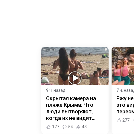
i
9 ч. назад
7 ч. наза
Скрытая камера на
Ржу не
пляже Крыма: Что
это ви
люди вытворяют,
пересм
когда их не видят...
277
177
54
43