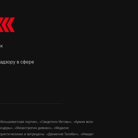
ок
адзору в сфере
-большевистская партия», «Свидетели Иеговы», «Армия воли
 Бандеры», «Мизантропик дивижн», «Меджлис
еррористическими и запрещены: «Движение Талибан», «Имарат