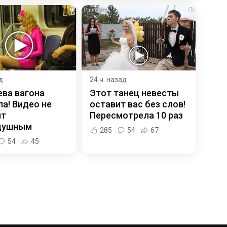
i
i
д
24 ч. назад
ева вагона
Этот танец невесты
а! Видео не
оставит вас без слов!
ит
Пересмотрела 10 раз
душным
285
54
67
54
45