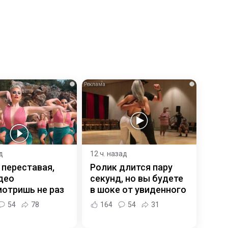
i
i
д
12 ч. назад
 переставая,
Ролик длится пару
део
секунд, но вы будете
отришь не раз
в шоке от увиденного
54
78
164
54
31