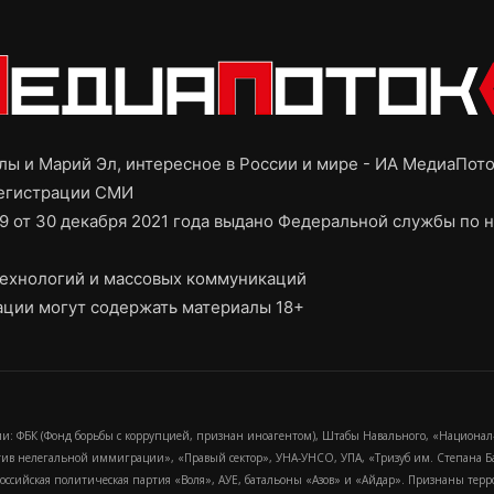
ы и Марий Эл, интересное в России и мире - ИА МедиаПот
регистрации СМИ
9 от 30 декабря 2021 года выдано Федеральной службы по н
ехнологий и массовых коммуникаций
ции могут содержать материалы 18+
и: ФБК (Фонд борьбы с коррупцией, признан иноагентом), Штабы Навального, «Национал
тив нелегальной иммиграции», «Правый сектор», УНА-УНСО, УПА, «Тризуб им. Степана
российская политическая партия «Воля», АУЕ, батальоны «Азов» и «Айдар». Признаны т