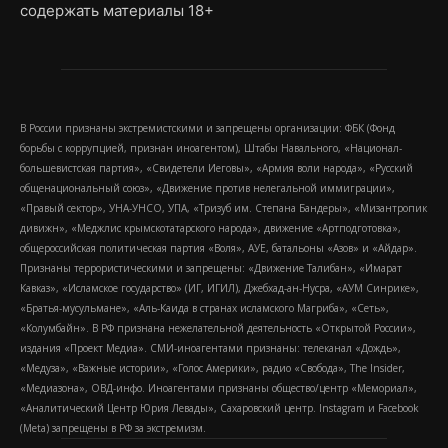
содержать материалы 18+
В России признаны экстремистскими и запрещены организации: ФБК (Фонд
борьбы с коррупцией, признан иноагентом), Штабы Навального, «Национал-
большевистская партия», «Свидетели Иеговы», «Армия воли народа», «Русский
общенациональный союз», «Движение против нелегальной иммиграции»,
«Правый сектор», УНА-УНСО, УПА, «Тризуб им. Степана Бандеры», «Мизантропик
дивижн», «Меджлис крымскотатарского народа», движение «Артподготовка»,
общероссийская политическая партия «Воля», АУЕ, батальоны «Азов» и «Айдар».
Признаны террористическими и запрещены: «Движение Талибан», «Имарат
Кавказ», «Исламское государство» (ИГ, ИГИЛ), Джебхад-ан-Нусра, «АУМ Синрике»,
«Братья-мусульмане», «Аль-Каида в странах исламского Магриба», «Сеть»,
«Колумбайн». В РФ признана нежелательной деятельность «Открытой России»,
издания «Проект Медиа». СМИ-иноагентами признаны: телеканал «Дождь»,
«Медуза», «Важные истории», «Голос Америки», радио «Свобода», The Insider,
«Медиазона», ОВД-инфо. Иноагентами признаны общество/центр «Мемориал»,
«Аналитический Центр Юрия Левады», Сахаровский центр. Instagram и Facebook
(Metа) запрещены в РФ за экстремизм.