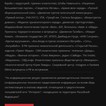
борьбы с коррупцией, признан иноагентом), Штабы Навального, «Национал-
большевистская партия», «Свидетели Иеговы», «Армия воли народа», «Русский
общенациональный союз», «Движение против нелегальной иммиграции»,
«Правый сектор», УНА-УНСО, УПА, «Тризуб им. Степана Бандеры», «Мизантропик
дивижн», «Меджлис крымскотатарского народа», движение «Артподготовка»,
общероссийская политическая партия «Воля», АУЕ, батальоны «Азов» и «Айдар».
Признаны террористическими и запрещены: «Движение Талибан», «Имарат
Кавказ», «Исламское государство» (ИГ, ИГИЛ), Джебхад-ан-Нусра, «АУМ Синрике»,
«Братья-мусульмане», «Аль-Каида в странах исламского Магриба», «Сеть»,
«Колумбайн». В РФ признана нежелательной деятельность «Открытой России»,
издания «Проект Медиа». СМИ-иноагентами признаны: телеканал «Дождь»,
«Медуза», «Важные истории», «Голос Америки», радио «Свобода», The Insider,
«Медиазона», ОВД-инфо. Иноагентами признаны общество/центр «Мемориал»,
«Аналитический Центр Юрия Левады», Сахаровский центр. Instagram и Facebook
(Metа) запрещены в РФ за экстремизм.
"На информационном ресурсе применяются рекомендательные технологии
(информационные технологии предоставления информации на основе сбора,
систематизации и анализа сведений, относящихся к предпочтениям
пользователей сети "Интернет", находящихся на территории Российской
Федерации)".