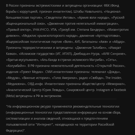
В России признаны экстремистскими и запрещены организации: ФБК (Фонд
борьбы с коррупцией, признан иноагентом), Штабы Навального, «Национал-
большевистская партия», «Свидетели Иеговы», «Армия воли народа», «Русский
общенациональный союз», «Движение против нелегальной иммиграции»,
«Правый сектор», УНА-УНСО, УПА, «Тризуб им. Степана Бандеры», «Мизантропик
дивижн», «Меджлис крымскотатарского народа», движение «Артподготовка»,
общероссийская политическая партия «Воля», АУЕ, батальоны «Азов» и «Айдар».
Признаны террористическими и запрещены: «Движение Талибан», «Имарат
Кавказ», «Исламское государство» (ИГ, ИГИЛ), Джебхад-ан-Нусра, «АУМ Синрике»,
«Братья-мусульмане», «Аль-Каида в странах исламского Магриба», «Сеть»,
«Колумбайн». В РФ признана нежелательной деятельность «Открытой России»,
издания «Проект Медиа». СМИ-иноагентами признаны: телеканал «Дождь»,
«Медуза», «Важные истории», «Голос Америки», радио «Свобода», The Insider,
«Медиазона», ОВД-инфо. Иноагентами признаны общество/центр «Мемориал»,
«Аналитический Центр Юрия Левады», Сахаровский центр. Instagram и Facebook
(Metа) запрещены в РФ за экстремизм.
"На информационном ресурсе применяются рекомендательные технологии
(информационные технологии предоставления информации на основе сбора,
систематизации и анализа сведений, относящихся к предпочтениям
пользователей сети "Интернет", находящихся на территории Российской
Федерации)".