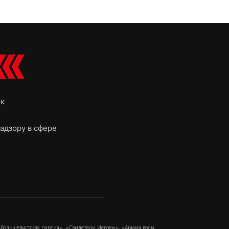
ок
адзору в сфере
-большевистская партия», «Свидетели Иеговы», «Армия воли