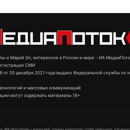
ы и Марий Эл, интересное в России и мире - ИА МедиаПот
регистрации СМИ
9 от 30 декабря 2021 года выдано Федеральной службы по н
ехнологий и массовых коммуникаций
ции могут содержать материалы 18+
и: ФБК (Фонд борьбы с коррупцией, признан иноагентом), Штабы Навального, «Национал