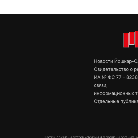
Новости Йошкар-Ол
Свидетельство о 
ИА № ФС 77 - 8238
связи,
информационных т
Отдельные публика
В России признаны экстремистскими и запрещены организаци