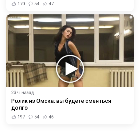
170
54
47
i
23 ч. назад
Ролик из Омска: вы будете смеяться
долго
197
54
46