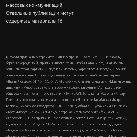
массовых коммуникаций
Отдельные публикации могут
содержать материалы 18+
В России признаны экстремистскими и запрещены организации: ФБК (Фонд
борьбы с коррупцией, признан иноагентом), Штабы Навального, «Национал-
большевистская партия», «Свидетели Иеговы», «Армия воли народа», «Русский
общенациональный союз», «Движение против нелегальной иммиграции»,
«Правый сектор», УНА-УНСО, УПА, «Тризуб им. Степана Бандеры», «Мизантропик
дивижн», «Меджлис крымскотатарского народа», движение «Артподготовка»,
общероссийская политическая партия «Воля», АУЕ, батальоны «Азов» и «Айдар».
Признаны террористическими и запрещены: «Движение Талибан», «Имарат
Кавказ», «Исламское государство» (ИГ, ИГИЛ), Джебхад-ан-Нусра, «АУМ Синрике»,
«Братья-мусульмане», «Аль-Каида в странах исламского Магриба», «Сеть»,
«Колумбайн». В РФ признана нежелательной деятельность «Открытой России»,
издания «Проект Медиа». СМИ-иноагентами признаны: телеканал «Дождь»,
«Медуза», «Важные истории», «Голос Америки», радио «Свобода», The Insider,
«Медиазона», ОВД-инфо. Иноагентами признаны общество/центр «Мемориал»,