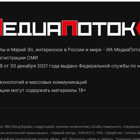
ы и Марий Эл, интересное в России и мире - ИА МедиаПот
регистрации СМИ
9 от 30 декабря 2021 года выдано Федеральной службы по н
ехнологий и массовых коммуникаций
ции могут содержать материалы 18+
и: ФБК (Фонд борьбы с коррупцией, признан иноагентом), Штабы Навального, «Национал
тив нелегальной иммиграции», «Правый сектор», УНА-УНСО, УПА, «Тризуб им. Степана
российская политическая партия «Воля», АУЕ, батальоны «Азов» и «Айдар». Признаны т