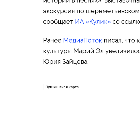
истории в песнях», выставочны
экскурсия по шереметьевскому
сообщает
ИА «Кулик»
со ссылк
Ранее
МедиаПоток
писал, что 
культуры Марий Эл увеличилось
Юрия Зайцева.
Пушкинская карта