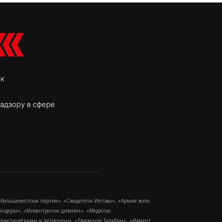
ок
адзору в сфере
-большевистская партия», «Свидетели Иеговы», «Армия воли
 Бандеры», «Мизантропик дивижн», «Меджлис
еррористическими и запрещены: «Движение Талибан», «Имарат