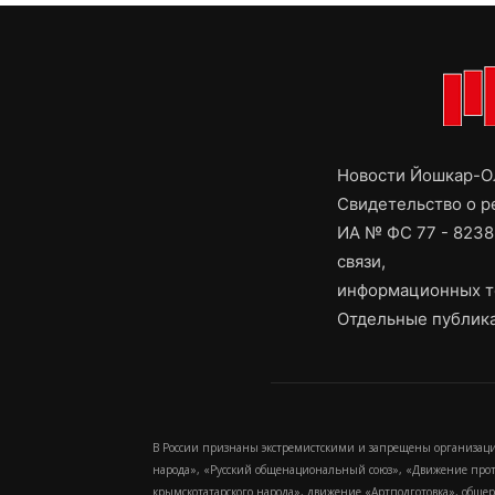
Новости Йошкар-Ол
Свидетельство о 
ИА № ФС 77 - 8238
связи,
информационных т
Отдельные публика
В России признаны экстремистскими и запрещены организаци
народа», «Русский общенациональный союз», «Движение про
крымскотатарского народа», движение «Артподготовка», обще