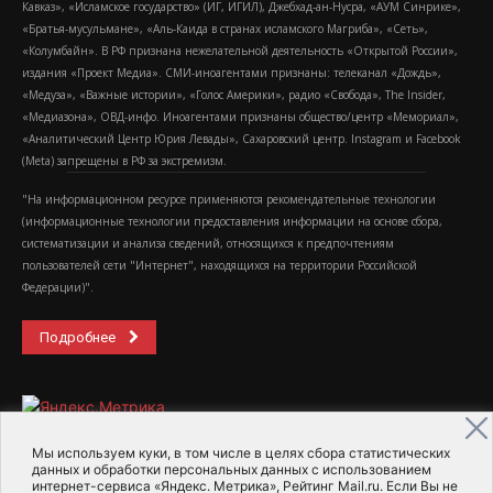
Кавказ», «Исламское государство» (ИГ, ИГИЛ), Джебхад-ан-Нусра, «АУМ Синрике»,
«Братья-мусульмане», «Аль-Каида в странах исламского Магриба», «Сеть»,
«Колумбайн». В РФ признана нежелательной деятельность «Открытой России»,
издания «Проект Медиа». СМИ-иноагентами признаны: телеканал «Дождь»,
«Медуза», «Важные истории», «Голос Америки», радио «Свобода», The Insider,
«Медиазона», ОВД-инфо. Иноагентами признаны общество/центр «Мемориал»,
«Аналитический Центр Юрия Левады», Сахаровский центр. Instagram и Facebook
(Metа) запрещены в РФ за экстремизм.
"На информационном ресурсе применяются рекомендательные технологии
(информационные технологии предоставления информации на основе сбора,
систематизации и анализа сведений, относящихся к предпочтениям
пользователей сети "Интернет", находящихся на территории Российской
Федерации)".
Подробнее
Мы используем куки, в том числе в целях сбора статистических
данных и обработки персональных данных с использованием
интернет-сервиса «Яндекс. Метрика», Рейтинг Mail.ru. Если Вы не