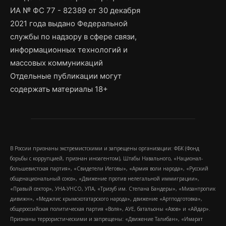
ИА № ФС 77 - 82389 от 30 декабря
2021 года выдано Федеральной
службы по надзору в сфере связи,
информационных технологий и
массовых коммуникаций
Отдельные публикации могут
содержать материалы 18+
В России признаны экстремистскими и запрещены организации: ФБК (Фонд
борьбы с коррупцией, признан иноагентом), Штабы Навального, «Национал-
большевистская партия», «Свидетели Иеговы», «Армия воли народа», «Русский
общенациональный союз», «Движение против нелегальной иммиграции»,
«Правый сектор», УНА-УНСО, УПА, «Тризуб им. Степана Бандеры», «Мизантропик
дивижн», «Меджлис крымскотатарского народа», движение «Артподготовка»,
общероссийская политическая партия «Воля», АУЕ, батальоны «Азов» и «Айдар».
Признаны террористическими и запрещены: «Движение Талибан», «Имарат