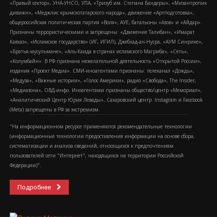
«Правый сектор», УНА-УНСО, УПА, «Тризуб им. Степана Бандеры», «Мизантропик
дивижн», «Меджлис крымскотатарского народа», движение «Артподготовка»,
общероссийская политическая партия «Воля», АУЕ, батальоны «Азов» и «Айдар».
Признаны террористическими и запрещены: «Движение Талибан», «Имарат
Кавказ», «Исламское государство» (ИГ, ИГИЛ), Джебхад-ан-Нусра, «АУМ Синрике»,
«Братья-мусульмане», «Аль-Каида в странах исламского Магриба», «Сеть»,
«Колумбайн». В РФ признана нежелательной деятельность «Открытой России»,
издания «Проект Медиа». СМИ-иноагентами признаны: телеканал «Дождь»,
«Медуза», «Важные истории», «Голос Америки», радио «Свобода», The Insider,
«Медиазона», ОВД-инфо. Иноагентами признаны общество/центр «Мемориал»,
«Аналитический Центр Юрия Левады», Сахаровский центр. Instagram и Facebook
(Metа) запрещены в РФ за экстремизм.
"На информационном ресурсе применяются рекомендательные технологии
(информационные технологии предоставления информации на основе сбора,
систематизации и анализа сведений, относящихся к предпочтениям
пользователей сети "Интернет", находящихся на территории Российской
Федерации)".
Подробнее