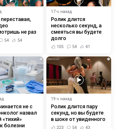
д
17 ч. назад
 переставая,
Ролик длится
део
несколько секунд, а
отришь не раз
смеяться вы будете
долго
54
54
105
54
41
i
i
зад
19 ч. назад
чинается не с
Ролик длится пару
онколог назвал
секунд, но вы будете
 «тихий»
в шоке от увиденного
к болезни
223
54
43