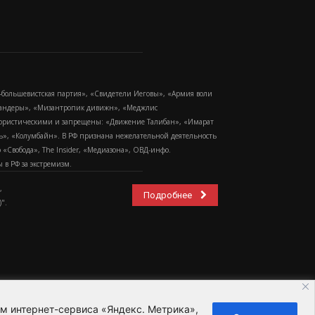
-большевистская партия», «Свидетели Иеговы», «Армия воли
 Бандеры», «Мизантропик дивижн», «Меджлис
еррористическими и запрещены: «Движение Талибан», «Имарат
еть», «Колумбайн». В РФ признана нежелательной деятельность
Свобода», The Insider, «Медиазона», ОВД-инфо.
в РФ за экстремизм.
,
Подробнее
".
ем интернет-сервиса «Яндекс. Метрика»,