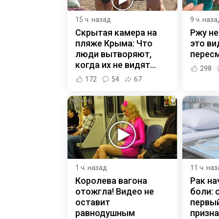
15 ч. назад
9 ч. наза
Скрытая камера на
Ржу не
пляже Крыма: Что
это ви
люди вытворяют,
пересм
когда их не видят...
298
172
54
67
i
1 ч. назад
11 ч. на
Королева вагона
Рак на
отожгла! Видео не
боли: 
оставит
первый
равнодушным
призна