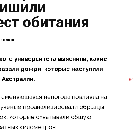
лишили
ест обитания
узолков
ого университета выяснили, какие
казали дожди, которые наступили
 Австралии.
Н
к сменяющаяся непогода повлияла на
о ученые проанализировали образцы
ок, которые охватывали общую
ратных километров.