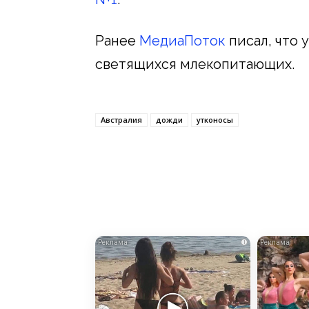
Ранее
МедиаПоток
писал, что 
светящихся млекопитающих.
Австралия
дожди
утконосы
i