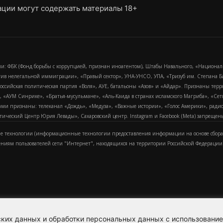
ции могут содержать материалы 18+
и: ФБК (Фонд борьбы с коррупцией, признан иноагентом), Штабы Навального, «Национал
тив нелегальной иммиграции», «Правый сектор», УНА-УНСО, УПА, «Тризуб им. Степана
российская политическая партия «Воля», АУЕ, батальоны «Азов» и «Айдар». Признаны т
сра, «АУМ Синрике», «Братья-мусульмане», «Аль-Каида в странах исламского Магриба», «С
и признаны: телеканал «Дождь», «Медуза», «Важные истории», «Голос Америки», радио «
еский Центр Юрия Левады», Сахаровский центр. Instagram и Facebook (Metа) запрещены 
 технологии (информационные технологии предоставления информации на основе сбора
ениям пользователей сети "Интернет", находящихся на территории Российской Федерации)
еских данных и обработки персональных данных с использовани