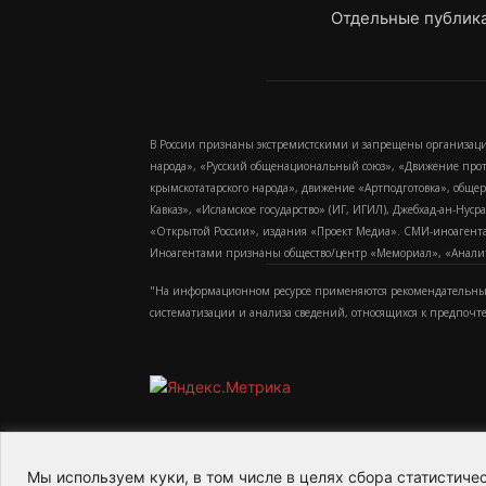
Отдельные публика
В России признаны экстремистскими и запрещены организаци
народа», «Русский общенациональный союз», «Движение про
крымскотатарского народа», движение «Артподготовка», обще
Кавказ», «Исламское государство» (ИГ, ИГИЛ), Джебхад-ан-Ну
«Открытой России», издания «Проект Медиа». СМИ-иноагентам
Иноагентами признаны общество/центр «Мемориал», «Аналитич
"На информационном ресурсе применяются рекомендательные
систематизации и анализа сведений, относящихся к предпочт
Мы используем куки, в том числе в целях сбора статистич