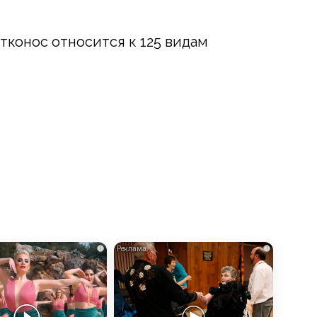
утконос относится к 125 видам
i
i