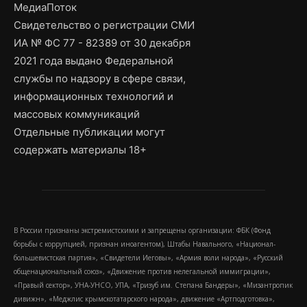
МедиаПоток
Свидетельство о регистрации СМИ
ИА № ФС 77 - 82389 от 30 декабря
2021 года выдано Федеральной
службы по надзору в сфере связи,
информационных технологий и
массовых коммуникаций
Отдельные публикации могут
содержать материалы 18+
В России признаны экстремистскими и запрещены организации: ФБК (Фонд
борьбы с коррупцией, признан иноагентом), Штабы Навального, «Национал-
большевистская партия», «Свидетели Иеговы», «Армия воли народа», «Русский
общенациональный союз», «Движение против нелегальной иммиграции»,
«Правый сектор», УНА-УНСО, УПА, «Тризуб им. Степана Бандеры», «Мизантропик
дивижн», «Меджлис крымскотатарского народа», движение «Артподготовка»,