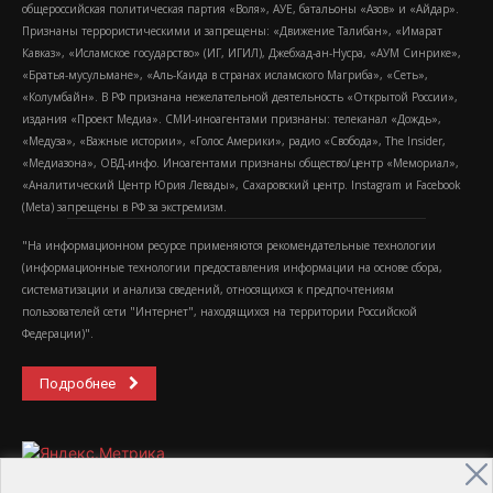
общероссийская политическая партия «Воля», АУЕ, батальоны «Азов» и «Айдар».
Признаны террористическими и запрещены: «Движение Талибан», «Имарат
Кавказ», «Исламское государство» (ИГ, ИГИЛ), Джебхад-ан-Нусра, «АУМ Синрике»,
«Братья-мусульмане», «Аль-Каида в странах исламского Магриба», «Сеть»,
«Колумбайн». В РФ признана нежелательной деятельность «Открытой России»,
издания «Проект Медиа». СМИ-иноагентами признаны: телеканал «Дождь»,
«Медуза», «Важные истории», «Голос Америки», радио «Свобода», The Insider,
«Медиазона», ОВД-инфо. Иноагентами признаны общество/центр «Мемориал»,
«Аналитический Центр Юрия Левады», Сахаровский центр. Instagram и Facebook
(Metа) запрещены в РФ за экстремизм.
"На информационном ресурсе применяются рекомендательные технологии
(информационные технологии предоставления информации на основе сбора,
систематизации и анализа сведений, относящихся к предпочтениям
пользователей сети "Интернет", находящихся на территории Российской
Федерации)".
Подробнее