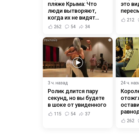
пляже Крыма: Что
это ви
люди вытворяют,
пересм
когда их не видят...
212
262
54
34
i
3 ч. назад
24 ч. на
Ролик длится пару
Корол
секунд, но вы будете
отожгл
в шоке от увиденного
остав
равно
115
54
37
262