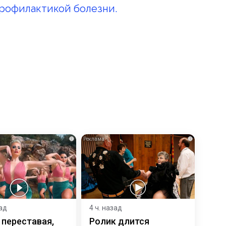
рофилактикой болезни.
i
i
зад
4 ч. назад
 переставая,
Ролик длится