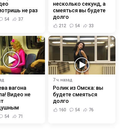
део
несколько секунд, а
отришь не раз
смеяться вы будете
долго
54
37
212
54
33
i
i
зад
7 ч. назад
ева вагона
Ролик из Омска: вы
а! Видео не
будете смеяться
ит
долго
душным
160
54
76
54
71