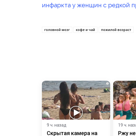
инфаркта у женщин с редкой п
головной мозг
кофе и чай
пожилой возраст
i
9 ч. назад
19 ч. на
Скрытая камера на
Ржу не