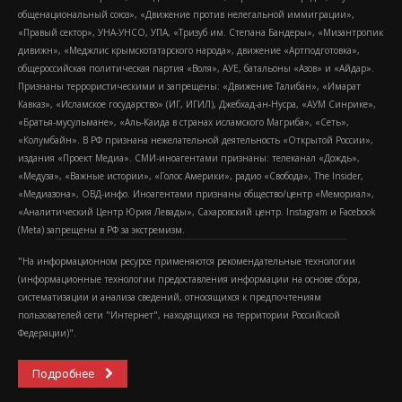
общенациональный союз», «Движение против нелегальной иммиграции»,
«Правый сектор», УНА-УНСО, УПА, «Тризуб им. Степана Бандеры», «Мизантропик
дивижн», «Меджлис крымскотатарского народа», движение «Артподготовка»,
общероссийская политическая партия «Воля», АУЕ, батальоны «Азов» и «Айдар».
Признаны террористическими и запрещены: «Движение Талибан», «Имарат
Кавказ», «Исламское государство» (ИГ, ИГИЛ), Джебхад-ан-Нусра, «АУМ Синрике»,
«Братья-мусульмане», «Аль-Каида в странах исламского Магриба», «Сеть»,
«Колумбайн». В РФ признана нежелательной деятельность «Открытой России»,
издания «Проект Медиа». СМИ-иноагентами признаны: телеканал «Дождь»,
«Медуза», «Важные истории», «Голос Америки», радио «Свобода», The Insider,
«Медиазона», ОВД-инфо. Иноагентами признаны общество/центр «Мемориал»,
«Аналитический Центр Юрия Левады», Сахаровский центр. Instagram и Facebook
(Metа) запрещены в РФ за экстремизм.
"На информационном ресурсе применяются рекомендательные технологии
(информационные технологии предоставления информации на основе сбора,
систематизации и анализа сведений, относящихся к предпочтениям
пользователей сети "Интернет", находящихся на территории Российской
Федерации)".
Подробнее