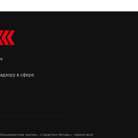
ок
адзору в сфере
-большевистская партия», «Свидетели Иеговы», «Армия воли