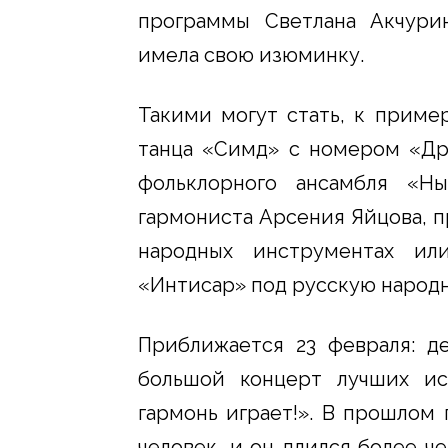
программы Светлана Акчурин
имела свою изюминку.
Такими могут стать, к пример
танца «Симд» с номером «Др
фольклорного ансамбля «Н
гармониста Арсения Яйцова, 
народных инструментах ил
«Интисар» под русскую народ
Приближается 23 февраля: де
большой концерт лучших ис
гармонь играет!». В прошлом 
человек, и он длился более ч