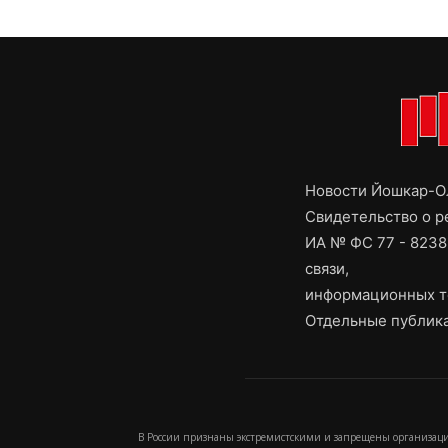
Новости Йошкар-Ол
Свидетельство о 
ИА № ФС 77 - 8238
связи,
информационных т
Отдельные публика
В России признаны экстремистскими и запрещены организаци