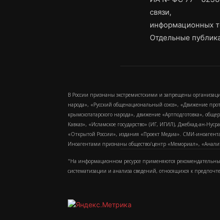
связи,
информационных т
Отдельные публика
В России признаны экстремистскими и запрещены организаци
народа», «Русский общенациональный союз», «Движение про
крымскотатарского народа», движение «Артподготовка», обще
Кавказ», «Исламское государство» (ИГ, ИГИЛ), Джебхад-ан-Ну
«Открытой России», издания «Проект Медиа». СМИ-иноагентам
Иноагентами признаны общество/центр «Мемориал», «Аналитич
"На информационном ресурсе применяются рекомендательные
систематизации и анализа сведений, относящихся к предпочт