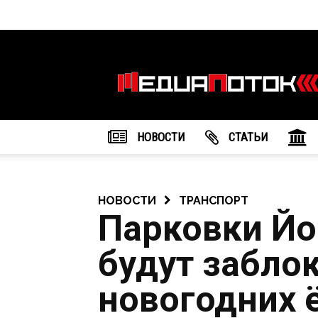
Информационное
агентство
"МедиаПоток"
НОВОСТИ
CТАТЬИ
НОВОСТИ
ТРАНСПОРТ
Парковки Й
будут забло
новогодних 