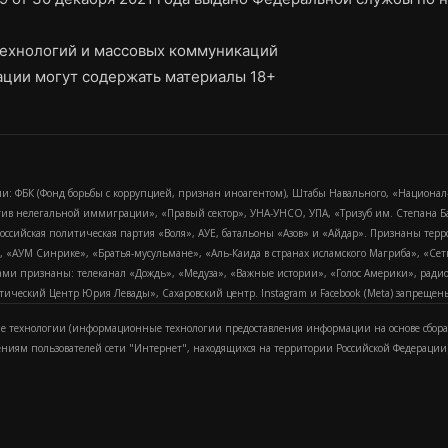
ехнологий и массовых коммуникаций
ции могут содержать материалы 18+
и: ФБК (Фонд борьбы с коррупцией, признан иноагентом), Штабы Навального, «Национал
тив нелегальной иммиграции», «Правый сектор», УНА-УНСО, УПА, «Тризуб им. Степана
российская политическая партия «Воля», АУЕ, батальоны «Азов» и «Айдар». Признаны т
сра, «АУМ Синрике», «Братья-мусульмане», «Аль-Каида в странах исламского Магриба», «С
и признаны: телеканал «Дождь», «Медуза», «Важные истории», «Голос Америки», радио «
еский Центр Юрия Левады», Сахаровский центр. Instagram и Facebook (Metа) запрещены 
 технологии (информационные технологии предоставления информации на основе сбора
ениям пользователей сети "Интернет", находящихся на территории Российской Федерации)