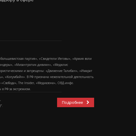
-большевистская партия», «Свидетели Иеговы», «Армия воли
 Бандеры», «Мизантропик дивижн», «Меджлис
еррористическими и запрещены: «Движение Талибан», «Имарат
еть», «Колумбайн». В РФ признана нежелательной деятельность
Свобода», The Insider, «Медиазона», ОВД-инфо.
в РФ за экстремизм.
,
Подробнее
".