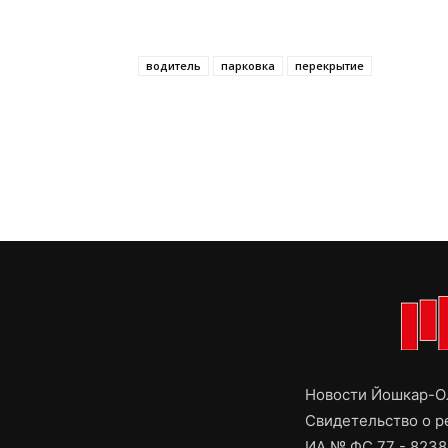
водитель
парковка
перекрытие
Новости Йошкар-Ол
Свидетельство о 
ИА № ФС 77 - 8238