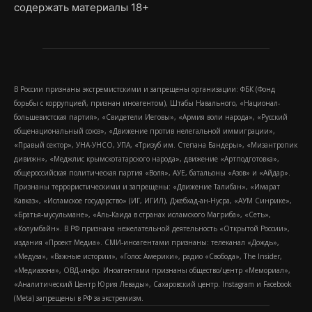
содержать материалы 18+
В России признаны экстремистскими и запрещены организации: ФБК (Фонд
борьбы с коррупцией, признан иноагентом), Штабы Навального, «Национал-
большевистская партия», «Свидетели Иеговы», «Армия воли народа», «Русский
общенациональный союз», «Движение против нелегальной иммиграции»,
«Правый сектор», УНА-УНСО, УПА, «Тризуб им. Степана Бандеры», «Мизантропик
дивижн», «Меджлис крымскотатарского народа», движение «Артподготовка»,
общероссийская политическая партия «Воля», АУЕ, батальоны «Азов» и «Айдар».
Признаны террористическими и запрещены: «Движение Талибан», «Имарат
Кавказ», «Исламское государство» (ИГ, ИГИЛ), Джебхад-ан-Нусра, «АУМ Синрике»,
«Братья-мусульмане», «Аль-Каида в странах исламского Магриба», «Сеть»,
«Колумбайн». В РФ признана нежелательной деятельность «Открытой России»,
издания «Проект Медиа». СМИ-иноагентами признаны: телеканал «Дождь»,
«Медуза», «Важные истории», «Голос Америки», радио «Свобода», The Insider,
«Медиазона», ОВД-инфо. Иноагентами признаны общество/центр «Мемориал»,
«Аналитический Центр Юрия Левады», Сахаровский центр. Instagram и Facebook
(Metа) запрещены в РФ за экстремизм.