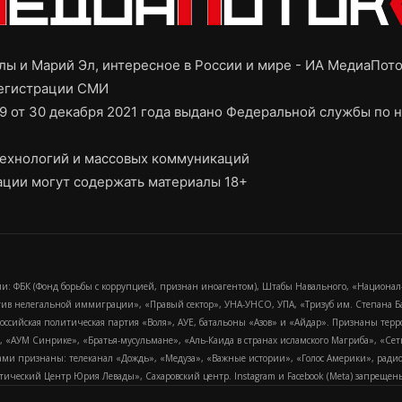
ы и Марий Эл, интересное в России и мире - ИА МедиаПот
регистрации СМИ
9 от 30 декабря 2021 года выдано Федеральной службы по н
ехнологий и массовых коммуникаций
ции могут содержать материалы 18+
и: ФБК (Фонд борьбы с коррупцией, признан иноагентом), Штабы Навального, «Национал
тив нелегальной иммиграции», «Правый сектор», УНА-УНСО, УПА, «Тризуб им. Степана
российская политическая партия «Воля», АУЕ, батальоны «Азов» и «Айдар». Признаны т
сра, «АУМ Синрике», «Братья-мусульмане», «Аль-Каида в странах исламского Магриба», «С
и признаны: телеканал «Дождь», «Медуза», «Важные истории», «Голос Америки», радио «
еский Центр Юрия Левады», Сахаровский центр. Instagram и Facebook (Metа) запрещены 