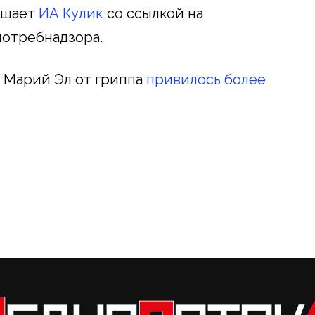
бщает
ИА Кулик
со ссылкой на
потребнадзора.
в Марий Эл от гриппа
привилось более