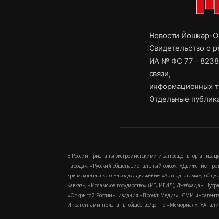
Новости Йошкар-Ол
Свидетельство о 
ИА № ФС 77 - 8238
связи,
информационных т
Отдельные публика
В России признаны экстремистскими и запрещены организаци
народа», «Русский общенациональный союз», «Движение про
крымскотатарского народа», движение «Артподготовка», обще
Кавказ», «Исламское государство» (ИГ, ИГИЛ), Джебхад-ан-Ну
«Открытой России», издания «Проект Медиа». СМИ-иноагентам
Иноагентами признаны общество/центр «Мемориал», «Аналитич