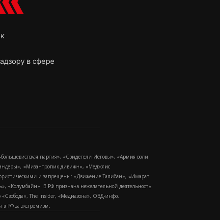
ок
адзору в сфере
-большевистская партия», «Свидетели Иеговы», «Армия воли
 Бандеры», «Мизантропик дивижн», «Меджлис
еррористическими и запрещены: «Движение Талибан», «Имарат
еть», «Колумбайн». В РФ признана нежелательной деятельность
Свобода», The Insider, «Медиазона», ОВД-инфо.
в РФ за экстремизм.