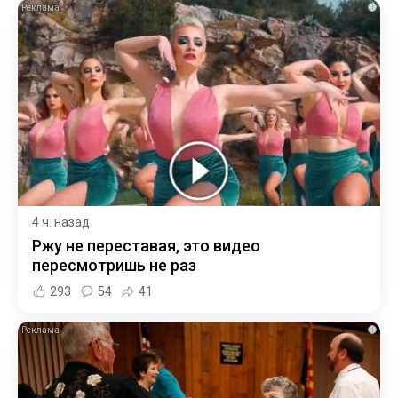
i
4 ч. назад
Ржу не переставая, это видео
пересмотришь не раз
293
54
41
i