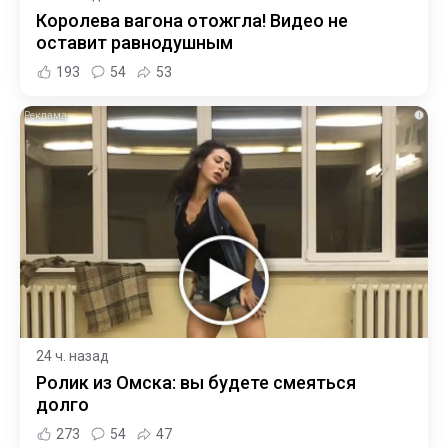
Королева вагона отожгла! Видео не
оставит равнодушным
193
54
53
i
24 ч. назад
Ролик из Омска: вы будете смеяться
долго
273
54
47