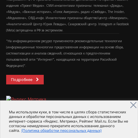
издания «Проект Медиа». СМИ-иноагентами признаны: телеканал «Дождь»,
«Медуза», «Важные истории», «Голос Америки», радио «Свобода», The Insider,
«Медиазона», ОВД-инфо. Иноагентами признаны общество/центр «Мемориал»,
«Аналитический Центр Юрия Левады», Сахаровский центр. Instagram и Facebook
(Metа) запрещены в РФ за экстремизм.
"На информационном ресурсе применяются рекомендательные технологии
(информационные технологии предоставления информации на основе сбора,
систематизации и анализа сведений, относящихся к предпочтениям
пользователей сети "Интернет", находящихся на территории Российской
Федерации)".
Подробнее
Мы используем куки, в том числе в целях сбора статистических
данных и обработки персональных данных с использованием
интернет-сервиса «Яндекс. Метрика», Рейтинг Mail.ru. Если Вы не
2015-2026- Информационное агентство МедиаПоток
согласны немедленно прекратите использование данного
сайта.
(Политика обработки персональных данных)
Для справки
Об издании
Пользовательское соглашение