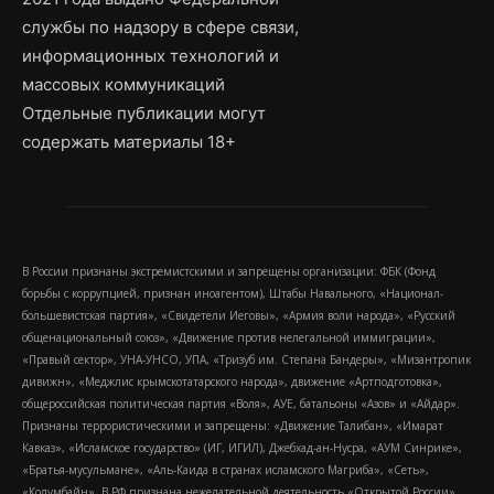
службы по надзору в сфере связи,
информационных технологий и
массовых коммуникаций
Отдельные публикации могут
содержать материалы 18+
В России признаны экстремистскими и запрещены организации: ФБК (Фонд
борьбы с коррупцией, признан иноагентом), Штабы Навального, «Национал-
большевистская партия», «Свидетели Иеговы», «Армия воли народа», «Русский
общенациональный союз», «Движение против нелегальной иммиграции»,
«Правый сектор», УНА-УНСО, УПА, «Тризуб им. Степана Бандеры», «Мизантропик
дивижн», «Меджлис крымскотатарского народа», движение «Артподготовка»,
общероссийская политическая партия «Воля», АУЕ, батальоны «Азов» и «Айдар».
Признаны террористическими и запрещены: «Движение Талибан», «Имарат
Кавказ», «Исламское государство» (ИГ, ИГИЛ), Джебхад-ан-Нусра, «АУМ Синрике»,
«Братья-мусульмане», «Аль-Каида в странах исламского Магриба», «Сеть»,
«Колумбайн». В РФ признана нежелательной деятельность «Открытой России»,