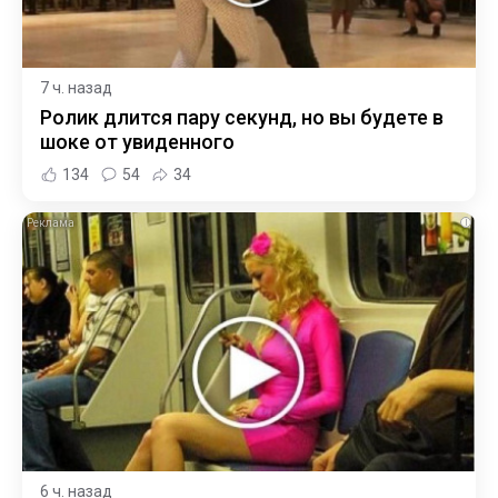
7 ч. назад
Ролик длится пару секунд, но вы будете в
шоке от увиденного
134
54
34
i
6 ч. назад