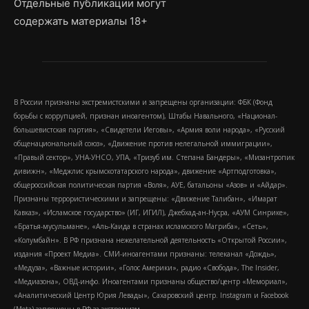
Отдельные публикации могут
содержать материалы 18+
В России признаны экстремистскими и запрещены организации: ФБК (Фонд
борьбы с коррупцией, признан иноагентом), Штабы Навального, «Национал-
большевистская партия», «Свидетели Иеговы», «Армия воли народа», «Русский
общенациональный союз», «Движение против нелегальной иммиграции»,
«Правый сектор», УНА-УНСО, УПА, «Тризуб им. Степана Бандеры», «Мизантропик
дивижн», «Меджлис крымскотатарского народа», движение «Артподготовка»,
общероссийская политическая партия «Воля», АУЕ, батальоны «Азов» и «Айдар».
Признаны террористическими и запрещены: «Движение Талибан», «Имарат
Кавказ», «Исламское государство» (ИГ, ИГИЛ), Джебхад-ан-Нусра, «АУМ Синрике»,
«Братья-мусульмане», «Аль-Каида в странах исламского Магриба», «Сеть»,
«Колумбайн». В РФ признана нежелательной деятельность «Открытой России»,
издания «Проект Медиа». СМИ-иноагентами признаны: телеканал «Дождь»,
«Медуза», «Важные истории», «Голос Америки», радио «Свобода», The Insider,
«Медиазона», ОВД-инфо. Иноагентами признаны общество/центр «Мемориал»,
«Аналитический Центр Юрия Левады», Сахаровский центр. Instagram и Facebook