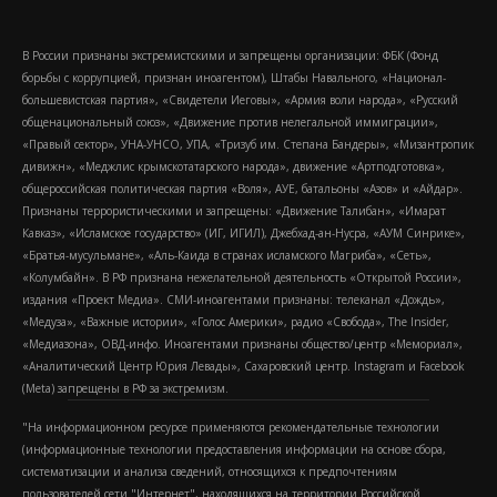
В России признаны экстремистскими и запрещены организации: ФБК (Фонд
борьбы с коррупцией, признан иноагентом), Штабы Навального, «Национал-
большевистская партия», «Свидетели Иеговы», «Армия воли народа», «Русский
общенациональный союз», «Движение против нелегальной иммиграции»,
«Правый сектор», УНА-УНСО, УПА, «Тризуб им. Степана Бандеры», «Мизантропик
дивижн», «Меджлис крымскотатарского народа», движение «Артподготовка»,
общероссийская политическая партия «Воля», АУЕ, батальоны «Азов» и «Айдар».
Признаны террористическими и запрещены: «Движение Талибан», «Имарат
Кавказ», «Исламское государство» (ИГ, ИГИЛ), Джебхад-ан-Нусра, «АУМ Синрике»,
«Братья-мусульмане», «Аль-Каида в странах исламского Магриба», «Сеть»,
«Колумбайн». В РФ признана нежелательной деятельность «Открытой России»,
издания «Проект Медиа». СМИ-иноагентами признаны: телеканал «Дождь»,
«Медуза», «Важные истории», «Голос Америки», радио «Свобода», The Insider,
«Медиазона», ОВД-инфо. Иноагентами признаны общество/центр «Мемориал»,
«Аналитический Центр Юрия Левады», Сахаровский центр. Instagram и Facebook
(Metа) запрещены в РФ за экстремизм.
"На информационном ресурсе применяются рекомендательные технологии
(информационные технологии предоставления информации на основе сбора,
систематизации и анализа сведений, относящихся к предпочтениям
пользователей сети "Интернет", находящихся на территории Российской