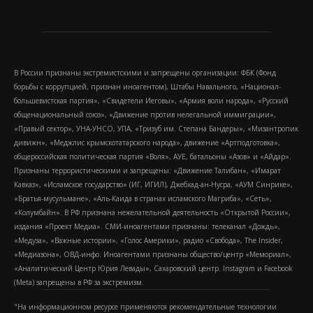
В России признаны экстремистскими и запрещены организации: ФБК (Фонд
борьбы с коррупцией, признан иноагентом), Штабы Навального, «Национал-
большевистская партия», «Свидетели Иеговы», «Армия воли народа», «Русский
общенациональный союз», «Движение против нелегальной иммиграции»,
«Правый сектор», УНА-УНСО, УПА, «Тризуб им. Степана Бандеры», «Мизантропик
дивижн», «Меджлис крымскотатарского народа», движение «Артподготовка»,
общероссийская политическая партия «Воля», АУЕ, батальоны «Азов» и «Айдар».
Признаны террористическими и запрещены: «Движение Талибан», «Имарат
Кавказ», «Исламское государство» (ИГ, ИГИЛ), Джебхад-ан-Нусра, «АУМ Синрике»,
«Братья-мусульмане», «Аль-Каида в странах исламского Магриба», «Сеть»,
«Колумбайн». В РФ признана нежелательной деятельность «Открытой России»,
издания «Проект Медиа». СМИ-иноагентами признаны: телеканал «Дождь»,
«Медуза», «Важные истории», «Голос Америки», радио «Свобода», The Insider,
«Медиазона», ОВД-инфо. Иноагентами признаны общество/центр «Мемориал»,
«Аналитический Центр Юрия Левады», Сахаровский центр. Instagram и Facebook
(Metа) запрещены в РФ за экстремизм.
"На информационном ресурсе применяются рекомендательные технологии