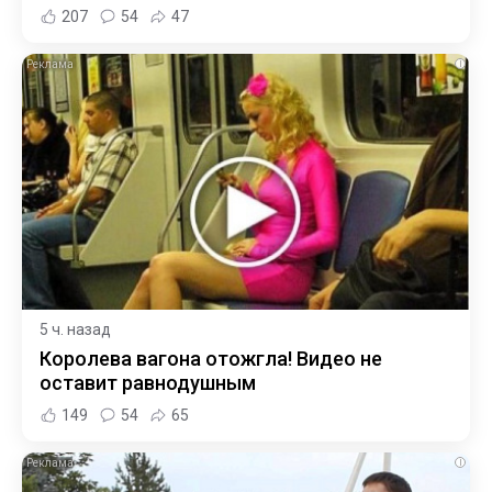
207
54
47
i
5 ч. назад
Королева вагона отожгла! Видео не
оставит равнодушным
149
54
65
i