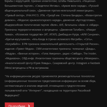
борьбы с коррупцией, признан иноагентом), Штабы Навального, «Национал-
большевистская партия», «Свидетели Иеговы», «Армия воли народа», «Русский
общенациональный союз», «Движение против нелегальной иммиграции»,
«Правый сектор», УНА-УНСО, УПА, «Тризуб им. Степана Бандеры», «Мизантропик
дивижн», «Меджлис крымскотатарского народа», движение «Артподготовка»,
общероссийская политическая партия «Воля», АУЕ, батальоны «Азов» и «Айдар».
Признаны террористическими и запрещены: «Движение Талибан», «Имарат
Кавказ», «Исламское государство» (ИГ, ИГИЛ), Джебхад-ан-Нусра, «АУМ Синрике»,
«Братья-мусульмане», «Аль-Каида в странах исламского Магриба», «Сеть»,
«Колумбайн». В РФ признана нежелательной деятельность «Открытой России»,
издания «Проект Медиа». СМИ-иноагентами признаны: телеканал «Дождь»,
«Медуза», «Важные истории», «Голос Америки», радио «Свобода», The Insider,
«Медиазона», ОВД-инфо. Иноагентами признаны общество/центр «Мемориал»,
«Аналитический Центр Юрия Левады», Сахаровский центр. Instagram и Facebook
(Metа) запрещены в РФ за экстремизм.
"На информационном ресурсе применяются рекомендательные технологии
(информационные технологии предоставления информации на основе сбора,
систематизации и анализа сведений, относящихся к предпочтениям
пользователей сети "Интернет", находящихся на территории Российской
Федерации)".
Подробнее