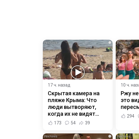
i
17 ч. назад
10 ч. на
Скрытая камера на
Ржу не
пляже Крыма: Что
это ви
люди вытворяют,
пересм
когда их не видят...
294
173
54
39
i