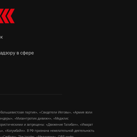
ок
адзору в сфере
-большевистская партия», «Свидетели Иеговы», «Армия воли
 Бандеры», «Мизантропик дивижн», «Меджлис
еррористическими и запрещены: «Движение Талибан», «Имарат
еть», «Колумбайн». В РФ признана нежелательной деятельность
Свобода», The Insider, «Медиазона», ОВД-инфо.