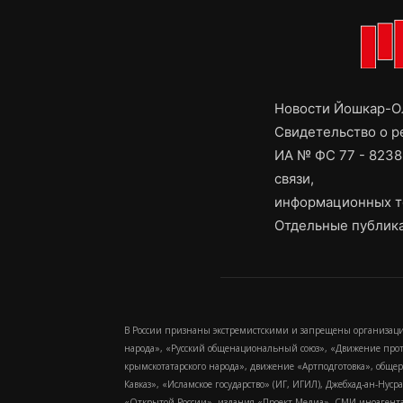
Новости Йошкар-Ол
Свидетельство о 
ИА № ФС 77 - 8238
связи,
информационных т
Отдельные публика
В России признаны экстремистскими и запрещены организаци
народа», «Русский общенациональный союз», «Движение про
крымскотатарского народа», движение «Артподготовка», обще
Кавказ», «Исламское государство» (ИГ, ИГИЛ), Джебхад-ан-Ну
«Открытой России», издания «Проект Медиа». СМИ-иноагентам