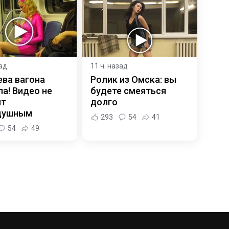
зад
11 ч. назад
ева вагона
Ролик из Омска: вы
а! Видео не
будете смеяться
ит
долго
душным
293
54
41
54
49