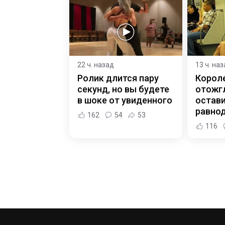
22 ч. назад
13 ч. на
Ролик длится пару
Корол
секунд, но вы будете
отожгл
в шоке от увиденного
остав
равно
162
54
53
116