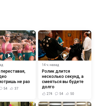
i
i
зад
14 ч. назад
 переставая,
Ролик длится
део
несколько секунд, а
отришь не раз
смеяться вы будете
долго
54
37
274
54
50
i
i