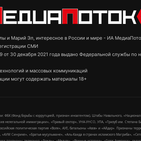
ы и Марий Эл, интересное в России и мире - ИА МедиаПот
регистрации СМИ
9 от 30 декабря 2021 года выдано Федеральной службы по н
ехнологий и массовых коммуникаций
ции могут содержать материалы 18+
и: ФБК (Фонд борьбы с коррупцией, признан иноагентом), Штабы Навального, «Национал
тив нелегальной иммиграции», «Правый сектор», УНА-УНСО, УПА, «Тризуб им. Степана
российская политическая партия «Воля», АУЕ, батальоны «Азов» и «Айдар». Признаны т
сра, «АУМ Синрике», «Братья-мусульмане», «Аль-Каида в странах исламского Магриба», «С
и признаны: телеканал «Дождь», «Медуза», «Важные истории», «Голос Америки», радио «