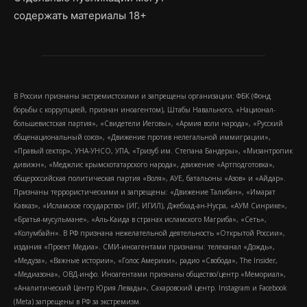
содержать материалы 18+
В России признаны экстремистскими и запрещены организации: ФБК (Фонд
борьбы с коррупцией, признан иноагентом), Штабы Навального, «Национал-
большевистская партия», «Свидетели Иеговы», «Армия воли народа», «Русский
общенациональный союз», «Движение против нелегальной иммиграции»,
«Правый сектор», УНА-УНСО, УПА, «Тризуб им. Степана Бандеры», «Мизантропик
дивижн», «Меджлис крымскотатарского народа», движение «Артподготовка»,
общероссийская политическая партия «Воля», АУЕ, батальоны «Азов» и «Айдар».
Признаны террористическими и запрещены: «Движение Талибан», «Имарат
Кавказ», «Исламское государство» (ИГ, ИГИЛ), Джебхад-ан-Нусра, «АУМ Синрике»,
«Братья-мусульмане», «Аль-Каида в странах исламского Магриба», «Сеть»,
«Колумбайн». В РФ признана нежелательной деятельность «Открытой России»,
издания «Проект Медиа». СМИ-иноагентами признаны: телеканал «Дождь»,
«Медуза», «Важные истории», «Голос Америки», радио «Свобода», The Insider,
«Медиазона», ОВД-инфо. Иноагентами признаны общество/центр «Мемориал»,
«Аналитический Центр Юрия Левады», Сахаровский центр. Instagram и Facebook
(Metа) запрещены в РФ за экстремизм.