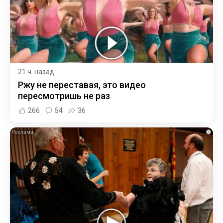
21 ч. назад
Ржу не переставая, это видео
пересмотришь не раз
266
54
36
i