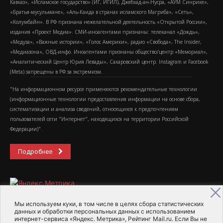
Кавказ», «Исламское государство» (ИГ, ИГИЛ), Джебхад-ан-Нусра, «АУМ Синрике»,
«Братья-мусульмане», «Аль-Каида в странах исламского Магриба», «Сеть»,
«Колумбайн». В РФ признана нежелательной деятельность «Открытой России»,
издания «Проект Медиа». СМИ-иноагентами признаны: телеканал «Дождь»,
«Медуза», «Важные истории», «Голос Америки», радио «Свобода», The Insider,
«Медиазона», ОВД-инфо. Иноагентами признаны общество/центр «Мемориал»,
«Аналитический Центр Юрия Левады», Сахаровский центр. Instagram и Facebook
(Metа) запрещены в РФ за экстремизм.
"На информационном ресурсе применяются рекомендательные технологии
(информационные технологии предоставления информации на основе сбора,
систематизации и анализа сведений, относящихся к предпочтениям
пользователей сети "Интернет", находящихся на территории Российской
Федерации)".
Подробнее
Мы используем куки, в том числе в целях сбора статистических
данных и обработки персональных данных с использованием
интернет-сервиса «Яндекс. Метрика», Рейтинг Mail.ru. Если Вы не