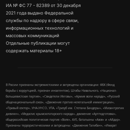
ИА № ФС 77 - 82389 от 30 декабря
2021 года выдано Федеральной
службы по надзору в сфере связи,
информационных технологий и
массовых коммуникаций
Отдельные публикации могут
содержать материалы 18+
В России признаны экстремистскими и запрещены организации: ФБК (Фонд
борьбы с коррупцией, признан иноагентом), Штабы Навального, «Национал-
большевистская партия», «Свидетели Иеговы», «Армия воли народа», «Русский
общенациональный союз», «Движение против нелегальной иммиграции»,
«Правый сектор», УНА-УНСО, УПА, «Тризуб им. Степана Бандеры», «Мизантропик
дивижн», «Меджлис крымскотатарского народа», движение «Артподготовка»,
общероссийская политическая партия «Воля», АУЕ, батальоны «Азов» и «Айдар».
Признаны террористическими и запрещены: «Движение Талибан», «Имарат