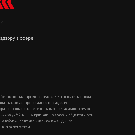
ок
адзору в сфере
-большевистская партия», «Свидетели Иеговы», «Армия воли
 Бандеры», «Мизантропик дивижн», «Меджлис
еррористическими и запрещены: «Движение Талибан», «Имарат
еть», «Колумбайн». В РФ признана нежелательной деятельность
Свобода», The Insider, «Медиазона», ОВД-инфо.
в РФ за экстремизм.