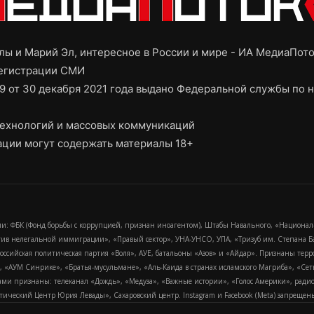
ы и Марий Эл, интересное в России и мире - ИА МедиаПот
регистрации СМИ
9 от 30 декабря 2021 года выдано Федеральной службы по н
ехнологий и массовых коммуникаций
ции могут содержать материалы 18+
и: ФБК (Фонд борьбы с коррупцией, признан иноагентом), Штабы Навального, «Национал
тив нелегальной иммиграции», «Правый сектор», УНА-УНСО, УПА, «Тризуб им. Степана
российская политическая партия «Воля», АУЕ, батальоны «Азов» и «Айдар». Признаны т
сра, «АУМ Синрике», «Братья-мусульмане», «Аль-Каида в странах исламского Магриба», «С
и признаны: телеканал «Дождь», «Медуза», «Важные истории», «Голос Америки», радио «
еский Центр Юрия Левады», Сахаровский центр. Instagram и Facebook (Metа) запрещены 