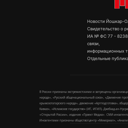
Новости Йошкар-Ол
Свидетельство о 
ИА № ФС 77 - 8238
связи,
информационных т
Отдельные публика
В России признаны экстремистскими и запрещены организаци
народа», «Русский общенациональный союз», «Движение про
крымскотатарского народа», движение «Артподготовка», обще
Кавказ», «Исламское государство» (ИГ, ИГИЛ), Джебхад-ан-Ну
«Открытой России», издания «Проект Медиа». СМИ-иноагентам
Иноагентами признаны общество/центр «Мемориал», «Аналитич