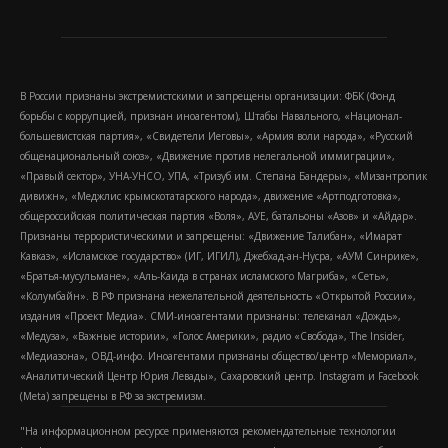
В России признаны экстремистскими и запрещены организации: ФБК (Фонд
борьбы с коррупцией, признан иноагентом), Штабы Навального, «Национал-
большевистская партия», «Свидетели Иеговы», «Армия воли народа», «Русский
общенациональный союз», «Движение против нелегальной иммиграции»,
«Правый сектор», УНА-УНСО, УПА, «Тризуб им. Степана Бандеры», «Мизантропик
дивижн», «Меджлис крымскотатарского народа», движение «Артподготовка»,
общероссийская политическая партия «Воля», АУЕ, батальоны «Азов» и «Айдар».
Признаны террористическими и запрещены: «Движение Талибан», «Имарат
Кавказ», «Исламское государство» (ИГ, ИГИЛ), Джебхад-ан-Нусра, «АУМ Синрике»,
«Братья-мусульмане», «Аль-Каида в странах исламского Магриба», «Сеть»,
«Колумбайн». В РФ признана нежелательной деятельность «Открытой России»,
издания «Проект Медиа». СМИ-иноагентами признаны: телеканал «Дождь»,
«Медуза», «Важные истории», «Голос Америки», радио «Свобода», The Insider,
«Медиазона», ОВД-инфо. Иноагентами признаны общество/центр «Мемориал»,
«Аналитический Центр Юрия Левады», Сахаровский центр. Instagram и Facebook
(Metа) запрещены в РФ за экстремизм.
"На информационном ресурсе применяются рекомендательные технологии