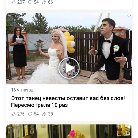
207
54
66
i
16 ч. назад
Этот танец невесты оставит вас без слов!
Пересмотрела 10 раз
275
54
38
i