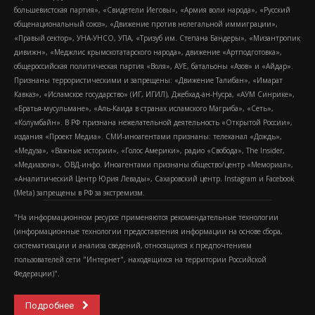
большевистская партия», «Свидетели Иеговы», «Армия воли народа», «Русский
общенациональный союз», «Движение против нелегальной иммиграции»,
«Правый сектор», УНА-УНСО, УПА, «Тризуб им. Степана Бандеры», «Мизантропик
дивижн», «Меджлис крымскотатарского народа», движение «Артподготовка»,
общероссийская политическая партия «Воля», АУЕ, батальоны «Азов» и «Айдар».
Признаны террористическими и запрещены: «Движение Талибан», «Имарат
Кавказ», «Исламское государство» (ИГ, ИГИЛ), Джебхад-ан-Нусра, «АУМ Синрике»,
«Братья-мусульмане», «Аль-Каида в странах исламского Магриба», «Сеть»,
«Колумбайн». В РФ признана нежелательной деятельность «Открытой России»,
издания «Проект Медиа». СМИ-иноагентами признаны: телеканал «Дождь»,
«Медуза», «Важные истории», «Голос Америки», радио «Свобода», The Insider,
«Медиазона», ОВД-инфо. Иноагентами признаны общество/центр «Мемориал»,
«Аналитический Центр Юрия Левады», Сахаровский центр. Instagram и Facebook
(Metа) запрещены в РФ за экстремизм.
"На информационном ресурсе применяются рекомендательные технологии
(информационные технологии предоставления информации на основе сбора,
систематизации и анализа сведений, относящихся к предпочтениям
пользователей сети "Интернет", находящихся на территории Российской
Федерации)".
Подробнее