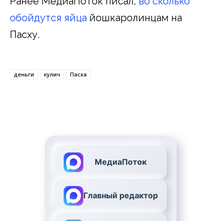
Ранее МедиаПоток писал,
во сколько
обойдутся яйца
йошкаролинцам на
Пасху.
деньги
кулич
Пасха
МедиаПоток
Главный редактор