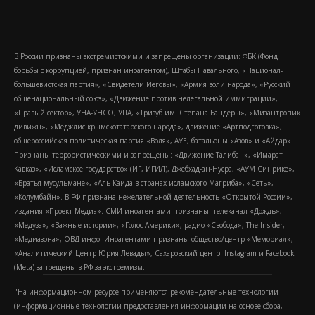
В России признаны экстремистскими и запрещены организации: ФБК (Фонд
борьбы с коррупцией, признан иноагентом), Штабы Навального, «Национал-
большевистская партия», «Свидетели Иеговы», «Армия воли народа», «Русский
общенациональный союз», «Движение против нелегальной иммиграции»,
«Правый сектор», УНА-УНСО, УПА, «Тризуб им. Степана Бандеры», «Мизантропик
дивижн», «Меджлис крымскотатарского народа», движение «Артподготовка»,
общероссийская политическая партия «Воля», АУЕ, батальоны «Азов» и «Айдар».
Признаны террористическими и запрещены: «Движение Талибан», «Имарат
Кавказ», «Исламское государство» (ИГ, ИГИЛ), Джебхад-ан-Нусра, «АУМ Синрике»,
«Братья-мусульмане», «Аль-Каида в странах исламского Магриба», «Сеть»,
«Колумбайн». В РФ признана нежелательной деятельность «Открытой России»,
издания «Проект Медиа». СМИ-иноагентами признаны: телеканал «Дождь»,
«Медуза», «Важные истории», «Голос Америки», радио «Свобода», The Insider,
«Медиазона», ОВД-инфо. Иноагентами признаны общество/центр «Мемориал»,
«Аналитический Центр Юрия Левады», Сахаровский центр. Instagram и Facebook
(Metа) запрещены в РФ за экстремизм.
"На информационном ресурсе применяются рекомендательные технологии
(информационные технологии предоставления информации на основе сбора,