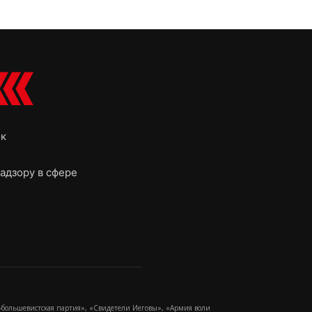
ок
адзору в сфере
-большевистская партия», «Свидетели Иеговы», «Армия воли