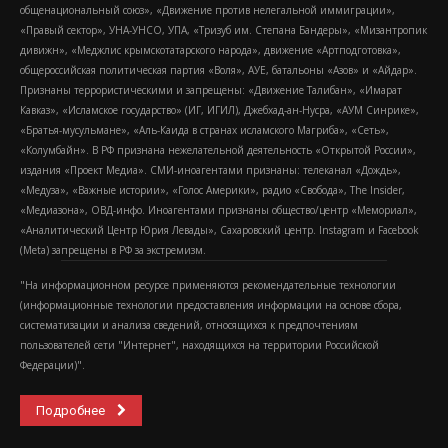
общенациональный союз», «Движение против нелегальной иммиграции»,
«Правый сектор», УНА-УНСО, УПА, «Тризуб им. Степана Бандеры», «Мизантропик
дивижн», «Меджлис крымскотатарского народа», движение «Артподготовка»,
общероссийская политическая партия «Воля», АУЕ, батальоны «Азов» и «Айдар».
Признаны террористическими и запрещены: «Движение Талибан», «Имарат
Кавказ», «Исламское государство» (ИГ, ИГИЛ), Джебхад-ан-Нусра, «АУМ Синрике»,
«Братья-мусульмане», «Аль-Каида в странах исламского Магриба», «Сеть»,
«Колумбайн». В РФ признана нежелательной деятельность «Открытой России»,
издания «Проект Медиа». СМИ-иноагентами признаны: телеканал «Дождь»,
«Медуза», «Важные истории», «Голос Америки», радио «Свобода», The Insider,
«Медиазона», ОВД-инфо. Иноагентами признаны общество/центр «Мемориал»,
«Аналитический Центр Юрия Левады», Сахаровский центр. Instagram и Facebook
(Metа) запрещены в РФ за экстремизм.
"На информационном ресурсе применяются рекомендательные технологии
(информационные технологии предоставления информации на основе сбора,
систематизации и анализа сведений, относящихся к предпочтениям
пользователей сети "Интернет", находящихся на территории Российской
Федерации)".
Подробнее