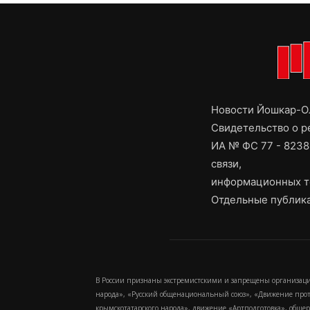
Новости Йошкар-Ол
Свидетельство о 
ИА № ФС 77 - 8238
связи,
информационных т
Отдельные публика
В России признаны экстремистскими и запрещены организаци
народа», «Русский общенациональный союз», «Движение про
крымскотатарского народа», движение «Артподготовка», обще