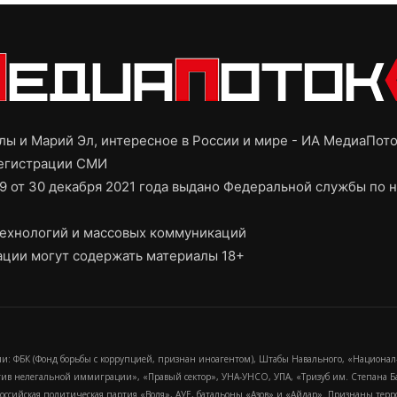
ы и Марий Эл, интересное в России и мире - ИА МедиаПот
регистрации СМИ
9 от 30 декабря 2021 года выдано Федеральной службы по н
ехнологий и массовых коммуникаций
ции могут содержать материалы 18+
и: ФБК (Фонд борьбы с коррупцией, признан иноагентом), Штабы Навального, «Национал
тив нелегальной иммиграции», «Правый сектор», УНА-УНСО, УПА, «Тризуб им. Степана
российская политическая партия «Воля», АУЕ, батальоны «Азов» и «Айдар». Признаны т