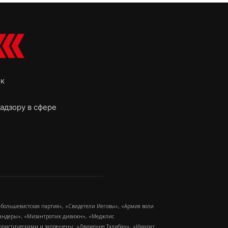
ок
адзору в сфере
-большевистская партия», «Свидетели Иеговы», «Армия воли
 Бандеры», «Мизантропик дивижн», «Меджлис
еррористическими и запрещены: «Движение Талибан», «Имарат