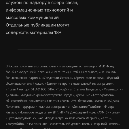
службы по надзору в сфере связи,
информационных технологий и
массовых коммуникаций
Отдельные публикации могут
содержать материалы 18+
В России признаны экстремистскими и запрещены организации: ФБК (Фонд
борьбы с коррупцией, признан иноагентом), Штабы Навального, «Национал-
большевистская партия», «Свидетели Иеговы», «Армия воли народа», «Русский
общенациональный союз», «Движение против нелегальной иммиграции»,
«Правый сектор», УНА-УНСО, УПА, «Тризуб им. Степана Бандеры», «Мизантропик
дивижн», «Меджлис крымскотатарского народа», движение «Артподготовка»,
общероссийская политическая партия «Воля», АУЕ, батальоны «Азов» и «Айдар».
Признаны террористическими и запрещены: «Движение Талибан», «Имарат
Кавказ», «Исламское государство» (ИГ, ИГИЛ), Джебхад-ан-Нусра, «АУМ Синрике»,
«Братья-мусульмане», «Аль-Каида в странах исламского Магриба», «Сеть»,
«Колумбайн». В РФ признана нежелательной деятельность «Открытой России»,