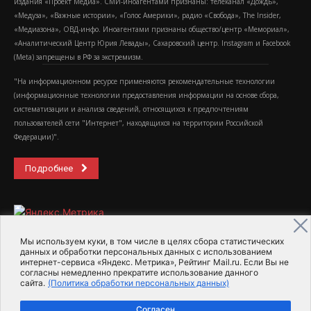
издания «Проект Медиа». СМИ-иноагентами признаны: телеканал «Дождь»,
«Медуза», «Важные истории», «Голос Америки», радио «Свобода», The Insider,
«Медиазона», ОВД-инфо. Иноагентами признаны общество/центр «Мемориал»,
«Аналитический Центр Юрия Левады», Сахаровский центр. Instagram и Facebook
(Metа) запрещены в РФ за экстремизм.
"На информационном ресурсе применяются рекомендательные технологии
(информационные технологии предоставления информации на основе сбора,
систематизации и анализа сведений, относящихся к предпочтениям
пользователей сети "Интернет", находящихся на территории Российской
Федерации)".
Подробнее
Мы используем куки, в том числе в целях сбора статистических
данных и обработки персональных данных с использованием
интернет-сервиса «Яндекс. Метрика», Рейтинг Mail.ru. Если Вы не
2015-2026- Информационное агентство МедиаПоток
согласны немедленно прекратите использование данного
сайта.
(Политика обработки персональных данных)
Для справки
Об издании
Пользовательское соглашение
Согласен