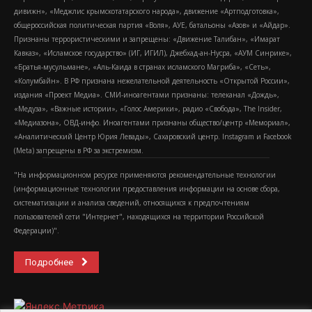
дивижн», «Меджлис крымскотатарского народа», движение «Артподготовка»,
общероссийская политическая партия «Воля», АУЕ, батальоны «Азов» и «Айдар».
Признаны террористическими и запрещены: «Движение Талибан», «Имарат
Кавказ», «Исламское государство» (ИГ, ИГИЛ), Джебхад-ан-Нусра, «АУМ Синрике»,
«Братья-мусульмане», «Аль-Каида в странах исламского Магриба», «Сеть»,
«Колумбайн». В РФ признана нежелательной деятельность «Открытой России»,
издания «Проект Медиа». СМИ-иноагентами признаны: телеканал «Дождь»,
«Медуза», «Важные истории», «Голос Америки», радио «Свобода», The Insider,
«Медиазона», ОВД-инфо. Иноагентами признаны общество/центр «Мемориал»,
«Аналитический Центр Юрия Левады», Сахаровский центр. Instagram и Facebook
(Metа) запрещены в РФ за экстремизм.
"На информационном ресурсе применяются рекомендательные технологии
(информационные технологии предоставления информации на основе сбора,
систематизации и анализа сведений, относящихся к предпочтениям
пользователей сети "Интернет", находящихся на территории Российской
Федерации)".
Подробнее