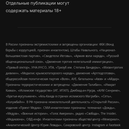
Отдельные публикации могут
содержать материалы 18+
В России признаны экстремистскими и запрещены организации: ФБК (Фонд
борьбы с коррупцией, признан иноагентом), Штабы Навального, «Национал-
большевистская партия», «Свидетели Иеговы», «Армия воли народа», «Русский
общенациональный союз», «Движение против нелегальной иммиграции»,
«Правый сектор», УНА-УНСО, УПА, «Тризуб им. Степана Бандеры», «Мизантропик
дивижн», «Меджлис крымскотатарского народа», движение «Артподготовка»,
общероссийская политическая партия «Воля», АУЕ, батальоны «Азов» и «Айдар».
Признаны террористическими и запрещены: «Движение Талибан», «Имарат
Кавказ», «Исламское государство» (ИГ, ИГИЛ), Джебхад-ан-Нусра, «АУМ Синрике»,
«Братья-мусульмане», «Аль-Каида в странах исламского Магриба», «Сеть»,
«Колумбайн». В РФ признана нежелательной деятельность «Открытой России»,
издания «Проект Медиа». СМИ-иноагентами признаны: телеканал «Дождь»,
«Медуза», «Важные истории», «Голос Америки», радио «Свобода», The Insider,
«Медиазона», ОВД-инфо. Иноагентами признаны общество/центр «Мемориал»,
«Аналитический Центр Юрия Левады», Сахаровский центр. Instagram и Facebook