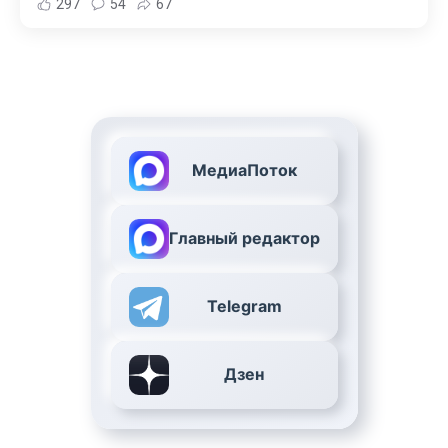
297
54
67
МедиаПоток
Главный редактор
Telegram
Дзен