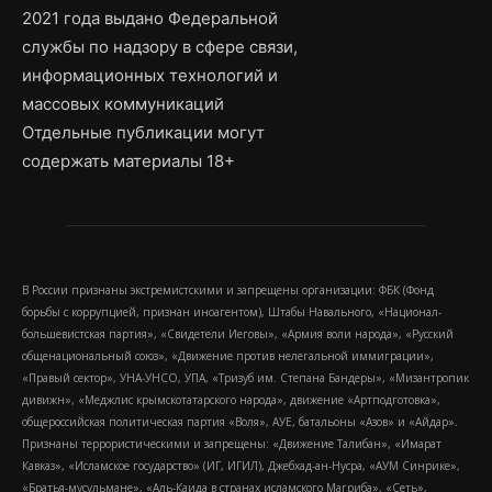
2021 года выдано Федеральной
службы по надзору в сфере связи,
информационных технологий и
массовых коммуникаций
Отдельные публикации могут
содержать материалы 18+
В России признаны экстремистскими и запрещены организации: ФБК (Фонд
борьбы с коррупцией, признан иноагентом), Штабы Навального, «Национал-
большевистская партия», «Свидетели Иеговы», «Армия воли народа», «Русский
общенациональный союз», «Движение против нелегальной иммиграции»,
«Правый сектор», УНА-УНСО, УПА, «Тризуб им. Степана Бандеры», «Мизантропик
дивижн», «Меджлис крымскотатарского народа», движение «Артподготовка»,
общероссийская политическая партия «Воля», АУЕ, батальоны «Азов» и «Айдар».
Признаны террористическими и запрещены: «Движение Талибан», «Имарат
Кавказ», «Исламское государство» (ИГ, ИГИЛ), Джебхад-ан-Нусра, «АУМ Синрике»,
«Братья-мусульмане», «Аль-Каида в странах исламского Магриба», «Сеть»,