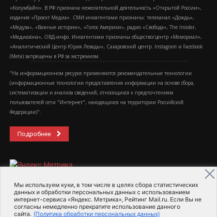
«Колумбайн». В РФ признана нежелательной деятельность «Открытой России»,
издания «Проект Медиа». СМИ-иноагентами признаны: телеканал «Дождь»,
«Медуза», «Важные истории», «Голос Америки», радио «Свобода», The Insider,
«Медиазона», ОВД-инфо. Иноагентами признаны общество/центр «Мемориал»,
«Аналитический Центр Юрия Левады», Сахаровский центр. Instagram и Facebook
(Metа) запрещены в РФ за экстремизм.
"На информационном ресурсе применяются рекомендательные технологии
(информационные технологии предоставления информации на основе сбора,
систематизации и анализа сведений, относящихся к предпочтениям
пользователей сети "Интернет", находящихся на территории Российской
Федерации)".
Подробнее
Мы используем куки, в том числе в целях сбора статистических
данных и обработки персональных данных с использованием
интернет-сервиса «Яндекс. Метрика», Рейтинг Mail.ru. Если Вы не
2015-2026- Информационное агентство МедиаПоток
согласны немедленно прекратите использование данного
сайта.
(Политика обработки персональных данных)