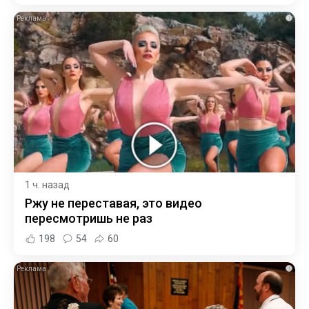
i
1 ч. назад
Ржу не переставая, это видео
пересмотришь не раз
198
54
60
i