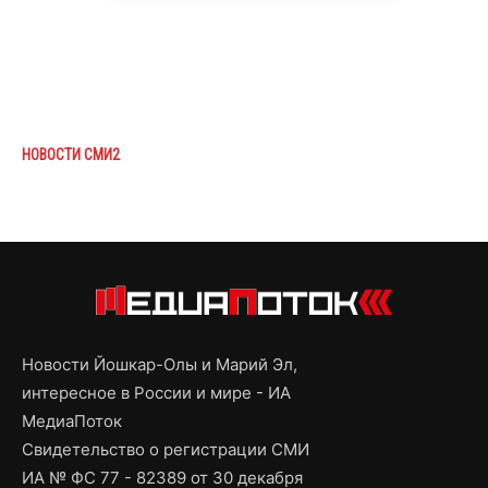
НОВОСТИ СМИ2
Новости Йошкар-Олы и Марий Эл,
интересное в России и мире - ИА
МедиаПоток
Свидетельство о регистрации СМИ
ИА № ФС 77 - 82389 от 30 декабря