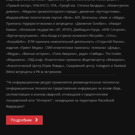
«Правый сектор», УНА-УНСО, УПА, «Тризуб им. Степана Бандеры», «Мизантропик
дивижн», «Меджлис крымскотатарского народа», движение «Артподготовка»,
общероссийская политическая партия «Воля», АУЕ, батальоны «Азов» и «Айдар».
Признаны террористическими и запрещены: «Движение Талибан», «Имарат
Кавказ», «Исламское государство» (ИГ, ИГИЛ), Джебхад-ан-Нусра, «АУМ Синрике»,
«Братья-мусульмане», «Аль-Каида в странах исламского Магриба», «Сеть»,
«Колумбайн». В РФ признана нежелательной деятельность «Открытой России»,
издания «Проект Медиа». СМИ-иноагентами признаны: телеканал «Дождь»,
«Медуза», «Важные истории», «Голос Америки», радио «Свобода», The Insider,
«Медиазона», ОВД-инфо. Иноагентами признаны общество/центр «Мемориал»,
«Аналитический Центр Юрия Левады», Сахаровский центр. Instagram и Facebook
(Metа) запрещены в РФ за экстремизм.
"На информационном ресурсе применяются рекомендательные технологии
(информационные технологии предоставления информации на основе сбора,
систематизации и анализа сведений, относящихся к предпочтениям
пользователей сети "Интернет", находящихся на территории Российской
Федерации)".
Подробнее