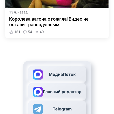
13 ч. назад
Королева вагона отожгла! Видео не
оставит равнодушным
161
54
49
МедиаПоток
Главный редактор
Telegram