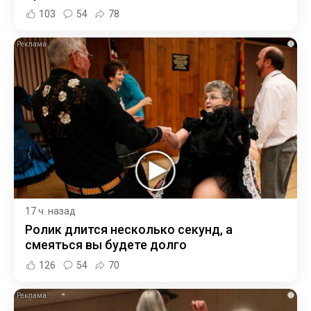
103
54
78
i
17 ч. назад
Ролик длится несколько секунд, а
смеяться вы будете долго
126
54
70
i