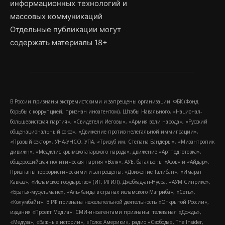
информационных технологий и
массовых коммуникаций
Отдельные публикации могут
содержать материалы 18+
В России признаны экстремистскими и запрещены организации: ФБК (Фонд
борьбы с коррупцией, признан иноагентом), Штабы Навального, «Национал-
большевистская партия», «Свидетели Иеговы», «Армия воли народа», «Русский
общенациональный союз», «Движение против нелегальной иммиграции»,
«Правый сектор», УНА-УНСО, УПА, «Тризуб им. Степана Бандеры», «Мизантропик
дивижн», «Меджлис крымскотатарского народа», движение «Артподготовка»,
общероссийская политическая партия «Воля», АУЕ, батальоны «Азов» и «Айдар».
Признаны террористическими и запрещены: «Движение Талибан», «Имарат
Кавказ», «Исламское государство» (ИГ, ИГИЛ), Джебхад-ан-Нусра, «АУМ Синрике»,
«Братья-мусульмане», «Аль-Каида в странах исламского Магриба», «Сеть»,
«Колумбайн». В РФ признана нежелательной деятельность «Открытой России»,
издания «Проект Медиа». СМИ-иноагентами признаны: телеканал «Дождь»,
«Медуза», «Важные истории», «Голос Америки», радио «Свобода», The Insider,