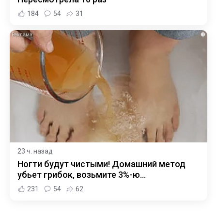
184
54
31
i
23 ч. назад
Ногти будут чистыми! Домашний метод
убьет грибок, возьмите 3%-ю…
231
54
62