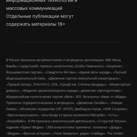
информационных технологий и
массовых коммуникаций
Отдельные публикации могут
содержать материалы 18+
В России признаны экстремистскими и запрещены организации: ФБК (Фонд
борьбы с коррупцией, признан иноагентом), Штабы Навального, «Национал-
большевистская партия», «Свидетели Иеговы», «Армия воли народа», «Русский
общенациональный союз», «Движение против нелегальной иммиграции»,
«Правый сектор», УНА-УНСО, УПА, «Тризуб им. Степана Бандеры», «Мизантропик
дивижн», «Меджлис крымскотатарского народа», движение «Артподготовка»,
общероссийская политическая партия «Воля», АУЕ, батальоны «Азов» и «Айдар».
Признаны террористическими и запрещены: «Движение Талибан», «Имарат
Кавказ», «Исламское государство» (ИГ, ИГИЛ), Джебхад-ан-Нусра, «АУМ Синрике»,
«Братья-мусульмане», «Аль-Каида в странах исламского Магриба», «Сеть»,
«Колумбайн». В РФ признана нежелательной деятельность «Открытой России»,
издания «Проект Медиа». СМИ-иноагентами признаны: телеканал «Дождь»,
«Медуза», «Важные истории», «Голос Америки», радио «Свобода», The Insider,