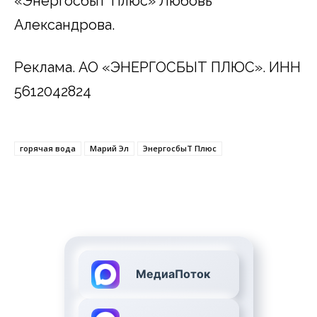
«ЭнергосбыТ Плюс» Любовь
Александрова.
Реклама. АО «ЭНЕРГОСБЫТ ПЛЮС». ИНН
5612042824
горячая вода
Марий Эл
ЭнергосбыТ Плюс
МедиаПоток