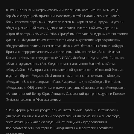
В России признаны экстремистскими и запрещены организации: ФБК (Фонд
борьбы с коррупцией, признан иноагентом), Штабы Навального, «Национал-
большевистская партия», «Свидетели Иеговы», «Армия воли народа», «Русский
общенациональный союз», «Движение против нелегальной иммиграции»,
«Правый сектор», УНА-УНСО, УПА, «Тризуб им. Степана Бандеры», «Мизантропик
дивижн», «Меджлис крымскотатарского народа», движение «Артподготовка»,
общероссийская политическая партия «Воля», АУЕ, батальоны «Азов» и «Айдар».
Признаны террористическими и запрещены: «Движение Талибан», «Имарат
Кавказ», «Исламское государство» (ИГ, ИГИЛ), Джебхад-ан-Нусра, «АУМ Синрике»,
«Братья-мусульмане», «Аль-Каида в странах исламского Магриба», «Сеть»,
«Колумбайн». В РФ признана нежелательной деятельность «Открытой России»,
издания «Проект Медиа». СМИ-иноагентами признаны: телеканал «Дождь»,
«Медуза», «Важные истории», «Голос Америки», радио «Свобода», The Insider,
«Медиазона», ОВД-инфо. Иноагентами признаны общество/центр «Мемориал»,
«Аналитический Центр Юрия Левады», Сахаровский центр. Instagram и Facebook
(Metа) запрещены в РФ за экстремизм.
"На информационном ресурсе применяются рекомендательные технологии
(информационные технологии предоставления информации на основе сбора,
систематизации и анализа сведений, относящихся к предпочтениям
пользователей сети "Интернет", находящихся на территории Российской