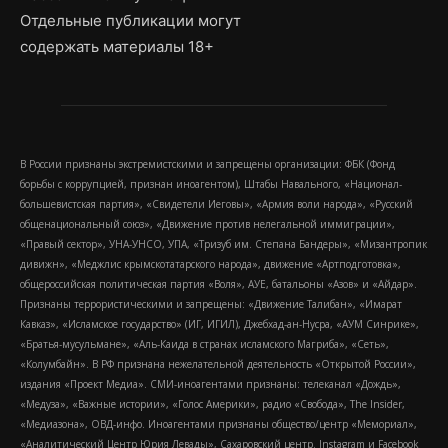
Отдельные публикации могут
содержать материалы 18+
В России признаны экстремистскими и запрещены организации: ФБК (Фонд
борьбы с коррупцией, признан иноагентом), Штабы Навального, «Национал-
большевистская партия», «Свидетели Иеговы», «Армия воли народа», «Русский
общенациональный союз», «Движение против нелегальной иммиграции»,
«Правый сектор», УНА-УНСО, УПА, «Тризуб им. Степана Бандеры», «Мизантропик
дивижн», «Меджлис крымскотатарского народа», движение «Артподготовка»,
общероссийская политическая партия «Воля», АУЕ, батальоны «Азов» и «Айдар».
Признаны террористическими и запрещены: «Движение Талибан», «Имарат
Кавказ», «Исламское государство» (ИГ, ИГИЛ), Джебхад-ан-Нусра, «АУМ Синрике»,
«Братья-мусульмане», «Аль-Каида в странах исламского Магриба», «Сеть»,
«Колумбайн». В РФ признана нежелательной деятельность «Открытой России»,
издания «Проект Медиа». СМИ-иноагентами признаны: телеканал «Дождь»,
«Медуза», «Важные истории», «Голос Америки», радио «Свобода», The Insider,
«Медиазона», ОВД-инфо. Иноагентами признаны общество/центр «Мемориал»,
«Аналитический Центр Юрия Левады», Сахаровский центр. Instagram и Facebook