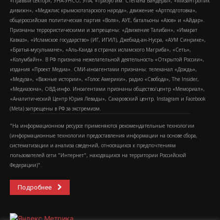
«Правый сектор», УНА-УНСО, УПА, «Тризуб им. Степана Бандеры», «Мизантропик
дивижн», «Меджлис крымскотатарского народа», движение «Артподготовка»,
общероссийская политическая партия «Воля», АУЕ, батальоны «Азов» и «Айдар».
Признаны террористическими и запрещены: «Движение Талибан», «Имарат
Кавказ», «Исламское государство» (ИГ, ИГИЛ), Джебхад-ан-Нусра, «АУМ Синрике»,
«Братья-мусульмане», «Аль-Каида в странах исламского Магриба», «Сеть»,
«Колумбайн». В РФ признана нежелательной деятельность «Открытой России»,
издания «Проект Медиа». СМИ-иноагентами признаны: телеканал «Дождь»,
«Медуза», «Важные истории», «Голос Америки», радио «Свобода», The Insider,
«Медиазона», ОВД-инфо. Иноагентами признаны общество/центр «Мемориал»,
«Аналитический Центр Юрия Левады», Сахаровский центр. Instagram и Facebook
(Metа) запрещены в РФ за экстремизм.
"На информационном ресурсе применяются рекомендательные технологии
(информационные технологии предоставления информации на основе сбора,
систематизации и анализа сведений, относящихся к предпочтениям
пользователей сети "Интернет", находящихся на территории Российской
Федерации)".
Подробнее