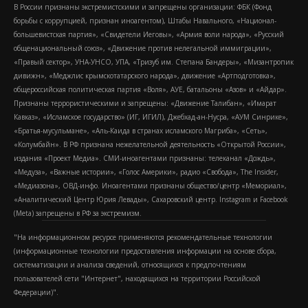
В России признаны экстремистскими и запрещены организации: ФБК (Фонд
борьбы с коррупцией, признан иноагентом), Штабы Навального, «Национал-
большевистская партия», «Свидетели Иеговы», «Армия воли народа», «Русский
общенациональный союз», «Движение против нелегальной иммиграции»,
«Правый сектор», УНА-УНСО, УПА, «Тризуб им. Степана Бандеры», «Мизантропик
дивижн», «Меджлис крымскотатарского народа», движение «Артподготовка»,
общероссийская политическая партия «Воля», АУЕ, батальоны «Азов» и «Айдар».
Признаны террористическими и запрещены: «Движение Талибан», «Имарат
Кавказ», «Исламское государство» (ИГ, ИГИЛ), Джебхад-ан-Нусра, «АУМ Синрике»,
«Братья-мусульмане», «Аль-Каида в странах исламского Магриба», «Сеть»,
«Колумбайн». В РФ признана нежелательной деятельность «Открытой России»,
издания «Проект Медиа». СМИ-иноагентами признаны: телеканал «Дождь»,
«Медуза», «Важные истории», «Голос Америки», радио «Свобода», The Insider,
«Медиазона», ОВД-инфо. Иноагентами признаны общество/центр «Мемориал»,
«Аналитический Центр Юрия Левады», Сахаровский центр. Instagram и Facebook
(Metа) запрещены в РФ за экстремизм.
"На информационном ресурсе применяются рекомендательные технологии
(информационные технологии предоставления информации на основе сбора,
систематизации и анализа сведений, относящихся к предпочтениям
пользователей сети "Интернет", находящихся на территории Российской
Федерации)".