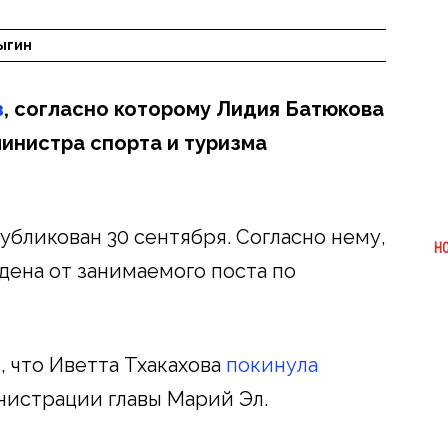
ыгин
з
, согласно которому Лидия Батюкова
инистра спорта и туризма
бликован 30 сентября. Согласно нему,
Н
ена от занимаемого поста по
, что Иветта Тхакахова
покинула
нистрации главы Марий Эл.