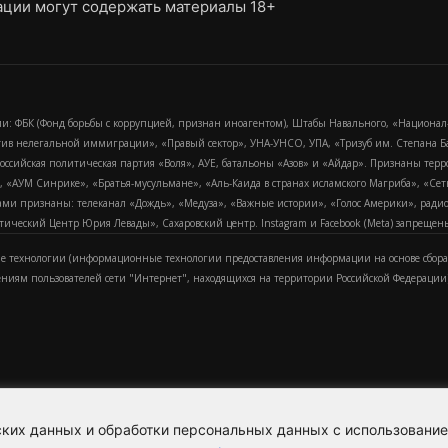
ции могут содержать материалы 18+
и: ФБК (Фонд борьбы с коррупцией, признан иноагентом), Штабы Навального, «Национал
тив нелегальной иммиграции», «Правый сектор», УНА-УНСО, УПА, «Тризуб им. Степана
российская политическая партия «Воля», АУЕ, батальоны «Азов» и «Айдар». Признаны т
сра, «АУМ Синрике», «Братья-мусульмане», «Аль-Каида в странах исламского Магриба», «С
и признаны: телеканал «Дождь», «Медуза», «Важные истории», «Голос Америки», радио «
еский Центр Юрия Левады», Сахаровский центр. Instagram и Facebook (Metа) запрещены 
 технологии (информационные технологии предоставления информации на основе сбора
ениям пользователей сети "Интернет", находящихся на территории Российской Федерации)
еских данных и обработки персональных данных с использовани
Для справки
Об издании
Пол
к