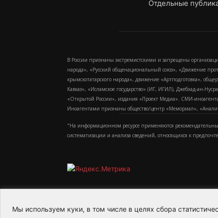
Отдельные публика
В России признаны экстремистскими и запрещены организаци
народа», «Русский общенациональный союз», «Движение про
крымскотатарского народа», движение «Артподготовка», обще
Кавказ», «Исламское государство» (ИГ, ИГИЛ), Джебхад-ан-Ну
«Открытой России», издания «Проект Медиа». СМИ-иноагентам
Иноагентами признаны общество/центр «Мемориал», «Аналитич
"На информационном ресурсе применяются рекомендательные
систематизации и анализа сведений, относящихся к предпочт
Мы используем куки, в том числе в целях сбора статистич
2015-2026- Информационное агентство МедиаПото