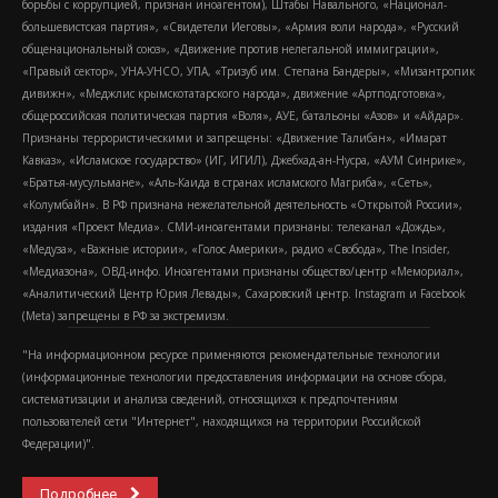
борьбы с коррупцией, признан иноагентом), Штабы Навального, «Национал-
большевистская партия», «Свидетели Иеговы», «Армия воли народа», «Русский
общенациональный союз», «Движение против нелегальной иммиграции»,
«Правый сектор», УНА-УНСО, УПА, «Тризуб им. Степана Бандеры», «Мизантропик
дивижн», «Меджлис крымскотатарского народа», движение «Артподготовка»,
общероссийская политическая партия «Воля», АУЕ, батальоны «Азов» и «Айдар».
Признаны террористическими и запрещены: «Движение Талибан», «Имарат
Кавказ», «Исламское государство» (ИГ, ИГИЛ), Джебхад-ан-Нусра, «АУМ Синрике»,
«Братья-мусульмане», «Аль-Каида в странах исламского Магриба», «Сеть»,
«Колумбайн». В РФ признана нежелательной деятельность «Открытой России»,
издания «Проект Медиа». СМИ-иноагентами признаны: телеканал «Дождь»,
«Медуза», «Важные истории», «Голос Америки», радио «Свобода», The Insider,
«Медиазона», ОВД-инфо. Иноагентами признаны общество/центр «Мемориал»,
«Аналитический Центр Юрия Левады», Сахаровский центр. Instagram и Facebook
(Metа) запрещены в РФ за экстремизм.
"На информационном ресурсе применяются рекомендательные технологии
(информационные технологии предоставления информации на основе сбора,
систематизации и анализа сведений, относящихся к предпочтениям
пользователей сети "Интернет", находящихся на территории Российской
Федерации)".
Подробнее