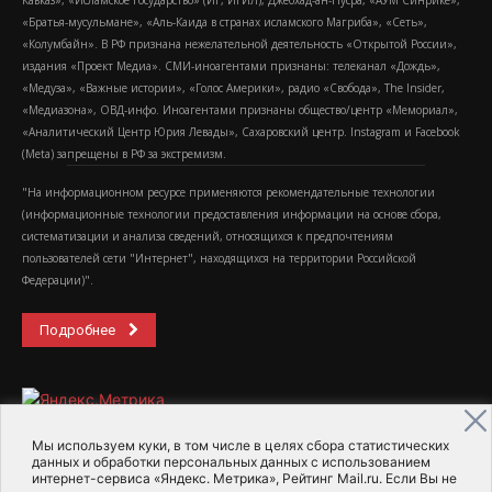
Кавказ», «Исламское государство» (ИГ, ИГИЛ), Джебхад-ан-Нусра, «АУМ Синрике»,
«Братья-мусульмане», «Аль-Каида в странах исламского Магриба», «Сеть»,
«Колумбайн». В РФ признана нежелательной деятельность «Открытой России»,
издания «Проект Медиа». СМИ-иноагентами признаны: телеканал «Дождь»,
«Медуза», «Важные истории», «Голос Америки», радио «Свобода», The Insider,
«Медиазона», ОВД-инфо. Иноагентами признаны общество/центр «Мемориал»,
«Аналитический Центр Юрия Левады», Сахаровский центр. Instagram и Facebook
(Metа) запрещены в РФ за экстремизм.
"На информационном ресурсе применяются рекомендательные технологии
(информационные технологии предоставления информации на основе сбора,
систематизации и анализа сведений, относящихся к предпочтениям
пользователей сети "Интернет", находящихся на территории Российской
Федерации)".
Подробнее
Мы используем куки, в том числе в целях сбора статистических
данных и обработки персональных данных с использованием
интернет-сервиса «Яндекс. Метрика», Рейтинг Mail.ru. Если Вы не