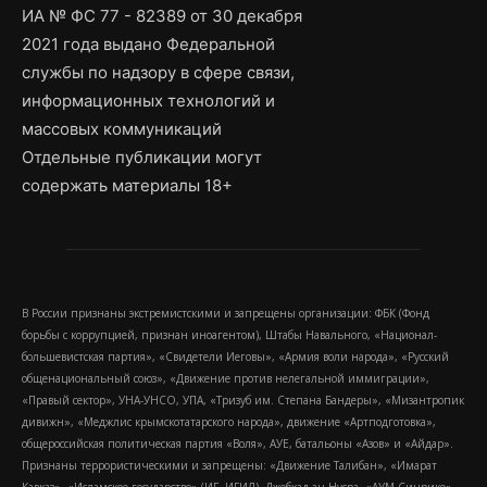
ИА № ФС 77 - 82389 от 30 декабря
2021 года выдано Федеральной
службы по надзору в сфере связи,
информационных технологий и
массовых коммуникаций
Отдельные публикации могут
содержать материалы 18+
В России признаны экстремистскими и запрещены организации: ФБК (Фонд
борьбы с коррупцией, признан иноагентом), Штабы Навального, «Национал-
большевистская партия», «Свидетели Иеговы», «Армия воли народа», «Русский
общенациональный союз», «Движение против нелегальной иммиграции»,
«Правый сектор», УНА-УНСО, УПА, «Тризуб им. Степана Бандеры», «Мизантропик
дивижн», «Меджлис крымскотатарского народа», движение «Артподготовка»,
общероссийская политическая партия «Воля», АУЕ, батальоны «Азов» и «Айдар».
Признаны террористическими и запрещены: «Движение Талибан», «Имарат