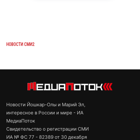
НОВОСТИ СМИ2
Новости Йошкар-Олы и Марий Эл,
интересное в России и мире - ИА
МедиаПоток
Свидетельство о регистрации СМИ
ИА № ФС 77 - 82389 от 30 декабря