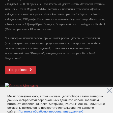
«Колумбайн». В РФ признана нежелательной деятельность «Открытой России»,
издания «Проект Медиа». СМИ-иноагентами признаны: телеканал «Дождь»,
«Медуза», «Важные истории», «Голос Америки», радио «Свобода», The Insider,
«Медиазона», ОВД-инфо. Иноагентами признаны общество/центр «Мемориал»,
«Аналитический Центр Юрия Левады», Сахаровский центр. Instagram и Facebook
(Metа) запрещены в РФ за экстремизм.
"На информационном ресурсе применяются рекомендательные технологии
(информационные технологии предоставления информации на основе сбора,
систематизации и анализа сведений, относящихся к предпочтениям
пользователей сети "Интернет", находящихся на территории Российской
Федерации)".
Подробнее
Мы используем куки, в том числе в целях сбора статистических
данных и обработки персональных данных с использованием
интернет-сервиса «Яндекс. Метрика», Рейтинг Mail.ru. Если Вы не
2015-2026- Информационное агентство МедиаПоток
согласны немедленно прекратите использование данного
сайта.
(Политика обработки персональных данных)