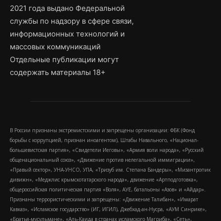
2021 года выдано Федеральной
службы по надзору в сфере связи,
информационных технологий и
массовых коммуникаций
Отдельные публикации могут
содержать материалы 18+
В России признаны экстремистскими и запрещены организации: ФБК (Фонд
борьбы с коррупцией, признан иноагентом), Штабы Навального, «Национал-
большевистская партия», «Свидетели Иеговы», «Армия воли народа», «Русский
общенациональный союз», «Движение против нелегальной иммиграции»,
«Правый сектор», УНА-УНСО, УПА, «Тризуб им. Степана Бандеры», «Мизантропик
дивижн», «Меджлис крымскотатарского народа», движение «Артподготовка»,
общероссийская политическая партия «Воля», АУЕ, батальоны «Азов» и «Айдар».
Признаны террористическими и запрещены: «Движение Талибан», «Имарат
Кавказ», «Исламское государство» (ИГ, ИГИЛ), Джебхад-ан-Нусра, «АУМ Синрике»,
«Братья-мусульмане», «Аль-Каида в странах исламского Магриба», «Сеть»,