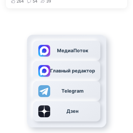
264
54
39
МедиаПоток
Главный редактор
Telegram
Дзен