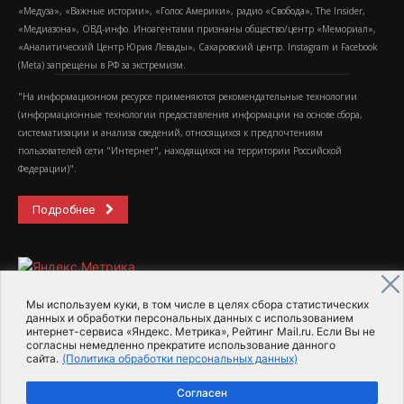
«Медуза», «Важные истории», «Голос Америки», радио «Свобода», The Insider,
«Медиазона», ОВД-инфо. Иноагентами признаны общество/центр «Мемориал»,
«Аналитический Центр Юрия Левады», Сахаровский центр. Instagram и Facebook
(Metа) запрещены в РФ за экстремизм.
"На информационном ресурсе применяются рекомендательные технологии
(информационные технологии предоставления информации на основе сбора,
систематизации и анализа сведений, относящихся к предпочтениям
пользователей сети "Интернет", находящихся на территории Российской
Федерации)".
Подробнее
Мы используем куки, в том числе в целях сбора статистических
данных и обработки персональных данных с использованием
интернет-сервиса «Яндекс. Метрика», Рейтинг Mail.ru. Если Вы не
2015-2026- Информационное агентство МедиаПоток
согласны немедленно прекратите использование данного
сайта.
(Политика обработки персональных данных)
Для справки
Об издании
Пользовательское соглашение
Согласен
Политика обработки персональных данных