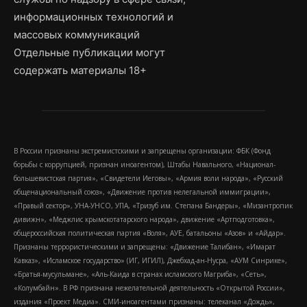
информационных технологий и
массовых коммуникаций
Отдельные публикации могут
содержать материалы 18+
В России признаны экстремистскими и запрещены организации: ФБК (Фонд
борьбы с коррупцией, признан иноагентом), Штабы Навального, «Национал-
большевистская партия», «Свидетели Иеговы», «Армия воли народа», «Русский
общенациональный союз», «Движение против нелегальной иммиграции»,
«Правый сектор», УНА-УНСО, УПА, «Тризуб им. Степана Бандеры», «Мизантропик
дивижн», «Меджлис крымскотатарского народа», движение «Артподготовка»,
общероссийская политическая партия «Воля», АУЕ, батальоны «Азов» и «Айдар».
Признаны террористическими и запрещены: «Движение Талибан», «Имарат
Кавказ», «Исламское государство» (ИГ, ИГИЛ), Джебхад-ан-Нусра, «АУМ Синрике»,
«Братья-мусульмане», «Аль-Каида в странах исламского Магриба», «Сеть»,
«Колумбайн». В РФ признана нежелательной деятельность «Открытой России»,
издания «Проект Медиа». СМИ-иноагентами признаны: телеканал «Дождь»,